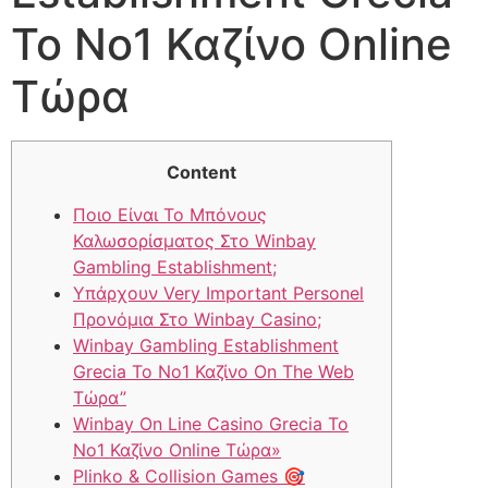
Το Νο1 Καζίνο Online
Τώρα
Content
Ποιο Είναι Το Μπόνους
Καλωσορίσματος Στο Winbay
Gambling Establishment;
Υπάρχουν Very Important Personel
Προνόμια Στο Winbay Casino;
Winbay Gambling Establishment
Grecia Το Νο1 Καζίνο On The Web
Τώρα”
Winbay On Line Casino Grecia Το
Νο1 Καζίνο Online Τώρα»
Plinko & Collision Games 🎯