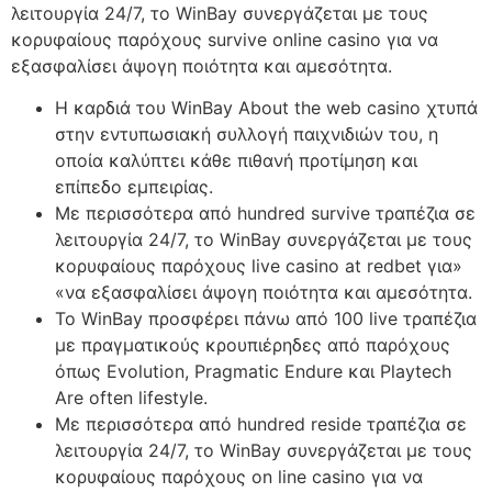
λειτουργία 24/7, το WinBay συνεργάζεται με τους
κορυφαίους παρόχους survive online casino για να
εξασφαλίσει άψογη ποιότητα και αμεσότητα.
Η καρδιά του WinBay About the web casino χτυπά
στην εντυπωσιακή συλλογή παιχνιδιών του, η
οποία καλύπτει κάθε πιθανή προτίμηση και
επίπεδο εμπειρίας.
Με περισσότερα από hundred survive τραπέζια σε
λειτουργία 24/7, το WinBay συνεργάζεται με τους
κορυφαίους παρόχους live casino at redbet για»
«να εξασφαλίσει άψογη ποιότητα και αμεσότητα.
Το WinBay προσφέρει πάνω από 100 live τραπέζια
με πραγματικούς κρουπιέρηδες από παρόχους
όπως Evolution, Pragmatic Endure και Playtech
Are often lifestyle.
Με περισσότερα από hundred reside τραπέζια σε
λειτουργία 24/7, το WinBay συνεργάζεται με τους
κορυφαίους παρόχους on line casino για να