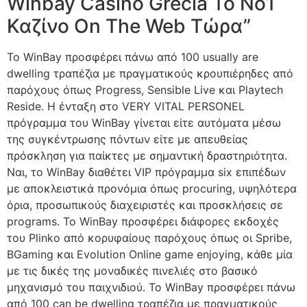
Winbay Casino Grecia Το Νο1
Καζίνο On The Web Τώρα”
Το WinBay προσφέρει πάνω από 100 usually are
dwelling τραπέζια με πραγματικούς κρουπιέρηδες από
παρόχους όπως Progress, Sensible Live και Playtech
Reside. Η ένταξη στο VERY VITAL PERSONEL
πρόγραμμα του WinBay γίνεται είτε αυτόματα μέσω
της συγκέντρωσης πόντων είτε με απευθείας
πρόσκληση για παίκτες με σημαντική δραστηριότητα.
Ναι, το WinBay διαθέτει VIP πρόγραμμα six επιπέδων
με αποκλειστικά προνόμια όπως procuring, υψηλότερα
όρια, προσωπικούς διαχειριστές και προσκλήσεις σε
programs. Το WinBay προσφέρει διάφορες εκδοχές
του Plinko από κορυφαίους παρόχους όπως οι Spribe,
BGaming και Evolution Online game enjoying, κάθε μία
με τις δικές της μοναδικές πινελιές στο βασικό
μηχανισμό του παιχνιδιού. Το WinBay προσφέρει πάνω
από 100 can be dwelling τραπέζια με πραγματικούς