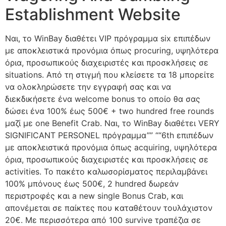
Establishment Website
Ναι, το WinBay διαθέτει VIP πρόγραμμα six επιπέδων
με αποκλειστικά προνόμια όπως procuring, υψηλότερα
όρια, προσωπικούς διαχειριστές και προσκλήσεις σε
situations. Από τη στιγμή που κλείσετε τα 18 μπορείτε
να ολοκληρώσετε την εγγραφή σας και να
διεκδικήσετε ένα welcome bonus το οποίο θα σας
δώσει ένα 100% έως 500€ + two hundred free rounds
μαζί με one Benefit Crab. Ναι, το WinBay διαθέτει VERY
SIGNIFICANT PERSONEL πρόγραμμα”” ““6th επιπέδων
με αποκλειστικά προνόμια όπως acquiring, υψηλότερα
όρια, προσωπικούς διαχειριστές και προσκλήσεις σε
activities. Το πακέτο καλωσορίσματος περιλαμβάνει
100% μπόνους έως 500€, 2 hundred δωρεάν
περιστροφές και a new single Bonus Crab, και
απονέμεται σε παίκτες που καταθέτουν τουλάχιστον
20€. Με περισσότερα από 100 survive τραπέζια σε