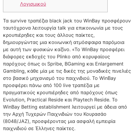
Λογισμικού
Τα survive τραπέζια black jack του WinBay προσφέρουν
ταυτόχρονα λειτουργία talk για επικοινωνία με τους
κρουπιέρηδες και τους άλλους παίκτες,
δημιουργώντας μια κοινωνική ατμόσφαιρα παρόμοια
με αυτή των φυσικών καζίνο. «Το WinBay προσφέρει
διάφορες εκδοχές του Plinko από κορυφαίους
παρόχους όπως οι Spribe, BGaming και Enlargement
Gambling, κάθε μία με τις δικές της μοναδικές πινελιές
στο βασικό μηχανισμό του παιχνιδιού. Το WinBay
προσφέρει πάνω από 100 live τραπέζια με
πραγματικούς κρουπιέρηδες από παρόχους όπως
Evolution, Practical Reside και Playtech Reside. Το
WinBay Betting establishment λειτουργεί με άδεια από
την Αρχή Τυχερών Παιχνιδιών του Κουρασάο
(8048/JAZ), προσφέροντας μια ασφαλή εμπειρία
παιχνιδιού σε Έλληνες παίκτες.