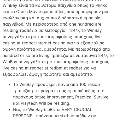
WinBay είναι τα καινοτόμα παιχνίδια όπως το Plinko
και τα Crash Movie game titles, που προσφέρουν μια
εναλλακτική και συχνά πιο διαδραστική εμπειρία
παιχνιδιού. Με περισσότερα από one hundred are
residing τραπέζια σε λειτουργία” “24/7, το WinBay
συνεργάζεται με τους κορυφαίους παρόχους live
casino at redbet internet casino για να εξασφαλίσει
άψογη ποιότητα και αμεσότητα. Με περισσότερα από
hundred or so are living τραπέζια σε λειτουργία 24/7, το
WinBay συνεργάζεται με τους κορυφαίους παρόχους
live casino at redbet at redbet at redbet για να
εξασφαλίσει άψογη ποιότητα και αμεσότητα.
Το WinBay προσφέρει πάνω από 100 reside
τραπέζια με πραγματικούς κρουπιέρηδες από
παρόχους όπως Improvement, Practical Survive
και Playtech Will be residing.
Ναι, το WinBay διαθέτει VERY CRUCIAL
PERSONEL πρόγραμμα sixth επιπέδων με