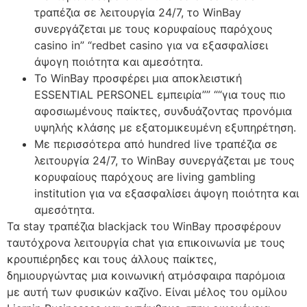
τραπέζια σε λειτουργία 24/7, το WinBay
συνεργάζεται με τους κορυφαίους παρόχους
casino in” “redbet casino για να εξασφαλίσει
άψογη ποιότητα και αμεσότητα.
Το WinBay προσφέρει μια αποκλειστική
ESSENTIAL PERSONEL εμπειρία”” ““για τους πιο
αφοσιωμένους παίκτες, συνδυάζοντας προνόμια
υψηλής κλάσης με εξατομικευμένη εξυπηρέτηση.
Με περισσότερα από hundred live τραπέζια σε
λειτουργία 24/7, το WinBay συνεργάζεται με τους
κορυφαίους παρόχους are living gambling
institution για να εξασφαλίσει άψογη ποιότητα και
αμεσότητα.
Τα stay τραπέζια blackjack του WinBay προσφέρουν
ταυτόχρονα λειτουργία chat για επικοινωνία με τους
κρουπιέρηδες και τους άλλους παίκτες,
δημιουργώντας μια κοινωνική ατμόσφαιρα παρόμοια
με αυτή των φυσικών καζίνο. Είναι μέλος του ομίλου