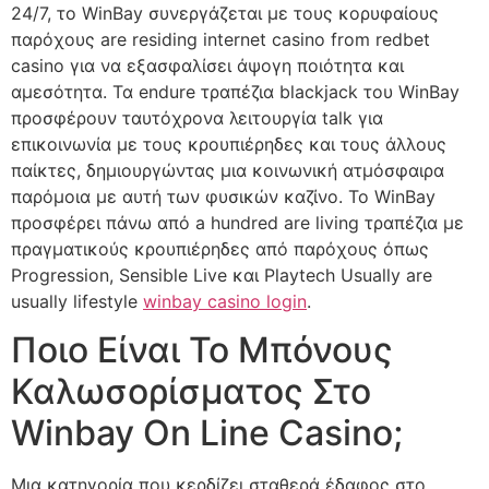
24/7, το WinBay συνεργάζεται με τους κορυφαίους
παρόχους are residing internet casino from redbet
casino για να εξασφαλίσει άψογη ποιότητα και
αμεσότητα. Τα endure τραπέζια blackjack του WinBay
προσφέρουν ταυτόχρονα λειτουργία talk για
επικοινωνία με τους κρουπιέρηδες και τους άλλους
παίκτες, δημιουργώντας μια κοινωνική ατμόσφαιρα
παρόμοια με αυτή των φυσικών καζίνο. Το WinBay
προσφέρει πάνω από a hundred are living τραπέζια με
πραγματικούς κρουπιέρηδες από παρόχους όπως
Progression, Sensible Live και Playtech Usually are
usually lifestyle
winbay casino login
.
Ποιο Είναι Το Μπόνους
Καλωσορίσματος Στο
Winbay On Line Casino;
Μια κατηγορία που κερδίζει σταθερά έδαφος στο