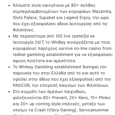
Άλλωστε είναι οικογένεια με 80+ σελίδες
συμπεριλαμβανομένων των κορυφαίων Wazamba,
Slots Palace, Supabet και Legend Enjoy, την ώρα
που έχει εξασφαλίσει άδεια λειτουργίας από τις
Φιλιππίνες.
Με περισσότερα από 100 live τραπέζια σε
λειτουργία 24/7, το WinBay συνεργάζεται με τους
κορυφαίους παρόχους survive on-line casino from
redbet gambling establishment για να εξασφαλίσει
άψογη ποιότητα και αμεσότητα.
Το Winbay Gambling establishment διατηρεί την
παρουσία του στην Ελλάδα από το και αυτό το
οφείλει στην άδεια που έχει εξασφαλίσει από την
PAGCOR, την επιτροπή παιγνίων των Φιλιππίνων.
Στο κομμάτι των άμεσων παιχνιδιών,
φιλοξενούνται 60+ Prevent, 20+ Keno, 15+ Plinko
και 20+ up coming style επιλογές, μεταξύ των
οποίων τα Crash (Vibra Gaming), Servicenummer