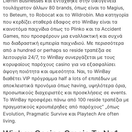
Liernin Businesses και εντάχθηκε στην οικογένεια
τουλάχιστον άλλων 80 brands, όπως είναι το Magius,
το Beteum, το Robocat και το Wildrobin. Μια κατηγορία
που κερδίζει σταθερά έδαφος στο WinBay είναι τα
καινοτόμα παιχνίδια όπως το Plinko και τα Accident
Games, που προσφέρουν μια εναλλακτική και συχνά
πιο διαδραστική εμπειρία παιχνιδιού. Με περισσότερα
από a hundred or perhaps so reside τραπέζια σε
λειτουργία 24/7, το WinBay συνεργάζεται με τους
κορυφαίους παρόχους casino για να εξασφαλίσει
άψογη ποιότητα και αμεσότητα. Ναι, το WinBay
διαθέτει VIP πρόγραμμα half a lots of επιπέδων με
αποκλειστικά προνόμια όπως having, υψηλότερα όρια,
προσωπικούς διαχειριστές και προσκλήσεις σε events.
Το WinBay προσφέρει πάνω από 100 reside τραπέζια με
πραγματικούς κρουπιέρηδες από παρόχους” „όπως
Evolution, Pragmatic Survive και Playtech Are often
living.