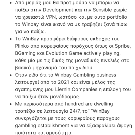
Από μεριάς μου θα προτιμούσα να μπορώ να
παίξω στην Development και την Sensible χωρίς
να χρειαστώ VPN, ωστόσο και με αυτό portfolio
το Winbay είναι ικανό να με τραβήξει ξανά πίσω
για να παίξω.
Το WinBay προσφέρει διάφορες εκδοχές του
Plinko από κορυφαίους παρόχους όπως οι Spribe,
BGaming και Evolution Game actively playing,
κάθε μία με τις δικές της μοναδικές πινελιές στο
βασικό μηχανισμό του παιχνιδιού.
Όταν είδα ότι το Winbay Gambling business
λειτουργεί από το 2021 και είναι μέλος της
αγαπημένης μου Liernin Companies η επιλογή του
να παίξω ήταν μονόδρομος.
Με περισσότερα από hundred are dwelling
τραπέζια σε λειτουργία 24/7, το” “WinBay
συνεργάζεται με τους κορυφαίους παρόχους
gambling establishment για να εξασφαλίσει άψογη
ποιότητα και αμεσότητα.