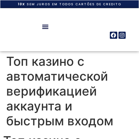
10X
SEM JUROS EM TODOS CARTÕES DE CREDITO
Топ казино с
автоматической
верификацией
аккаунта и
быстрым входом