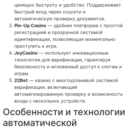
ценящих быстроту и удобство. Поддерживает
быстрый вход через соцсети и
автоматическую проверку документов.
Pin-Up Casino
— удобная платформа с простой
регистрацией и прозрачной системой
идентификации, позволяющая моментально
приступить к игре.
JoyCasino
— использует инновационные
технологии для верификации, гарантируя
безопасность и мгновенный доступ к слотам и
играм.
22Bet
— казино с многоуровневой системой
верификации, включающей
автоматизированную проверку и возможность
входа с нескольких устройств.
Особенности и технологии
автоматической