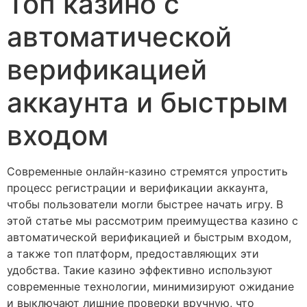
Топ казино с
автоматической
верификацией
аккаунта и быстрым
входом
Современные онлайн-казино стремятся упростить
процесс регистрации и верификации аккаунта,
чтобы пользователи могли быстрее начать игру. В
этой статье мы рассмотрим преимущества казино с
автоматической верификацией и быстрым входом,
а также топ платформ, предоставляющих эти
удобства. Такие казино эффективно используют
современные технологии, минимизируют ожидание
и выключают лишние проверки вручную, что