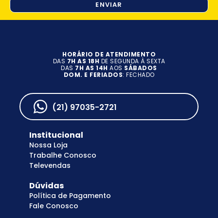
ENVIAR
HORÁRIO DE ATENDIMENTO
DAS
7H AS 18H
DE SEGUNDA À SEXTA
DAS
7H AS 14H
AOS
SÁBADOS
DOM. E FERIADOS
: FECHADO
(21) 97035-2721
Institucional
Nossa Loja
Trabalhe Conosco
Televendas
Dúvidas
Política de Pagamento
Fale Conosco