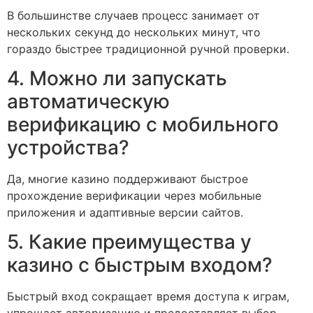
В большинстве случаев процесс занимает от
нескольких секунд до нескольких минут, что
гораздо быстрее традиционной ручной проверки.
4. Можно ли запускать
автоматическую
верификацию с мобильного
устройства?
Да, многие казино поддерживают быстрое
прохождение верификации через мобильные
приложения и адаптивные версии сайтов.
5. Какие преимущества у
казино с быстрым входом?
Быстрый вход сокращает время доступа к играм,