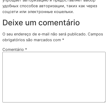
упрощает авторизацию и предоставляет выбор
удобных способов авторизации, таких как через
соцсети или электронные кошельки.
Deixe um comentário
O seu endereço de e-mail não será publicado.
Campos
obrigatórios são marcados com
*
Comentário
*