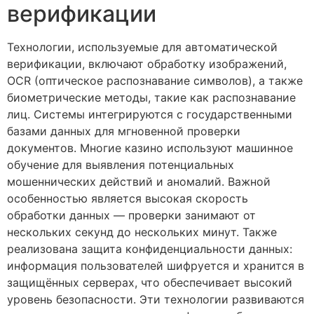
верификации
Технологии, используемые для автоматической
верификации, включают обработку изображений,
OCR (оптическое распознавание символов), а также
биометрические методы, такие как распознавание
лиц. Системы интегрируются с государственными
базами данных для мгновенной проверки
документов. Многие казино используют машинное
обучение для выявления потенциальных
мошеннических действий и аномалий. Важной
особенностью является высокая скорость
обработки данных — проверки занимают от
нескольких секунд до нескольких минут. Также
реализована защита конфиденциальности данных:
информация пользователей шифруется и хранится в
защищённых серверах, что обеспечивает высокий
уровень безопасности. Эти технологии развиваются