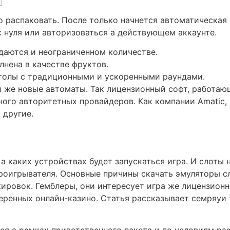
о распаковать. После только начнется автоматическая
с нуля или авторизоваться а действующем аккаунте.
даются и неограниченном количестве.
лнена в качестве фруктов.
толы с традиционными и ускоренными раундами.
ы же новые автоматы. Так лицензионный софт, работаю
ого авторитетных провайдеров. Как компании Amatic, Be
и другие.
а каких устройствах будет запускаться игра. И слоты 
роигрывателя. Основные причины скачать эмуляторы сл
кировок. Гемблеры, они интересует игра же лицензион
ренных онлайн-казино. Статья рассказывает семряуи т