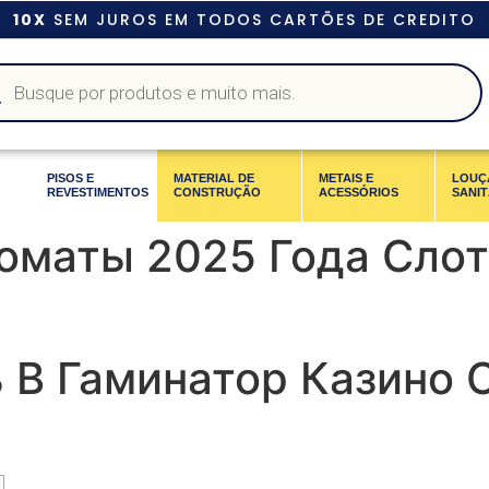
10X
SEM JUROS EM TODOS CARTÕES DE CREDITO
PISOS E
MATERIAL DE
METAIS E
LOUÇ
REVESTIMENTOS
CONSTRUÇÃO
ACESSÓRIOS
SANIT
оматы 2025 Года Слот
ь В Гаминатор Казино 