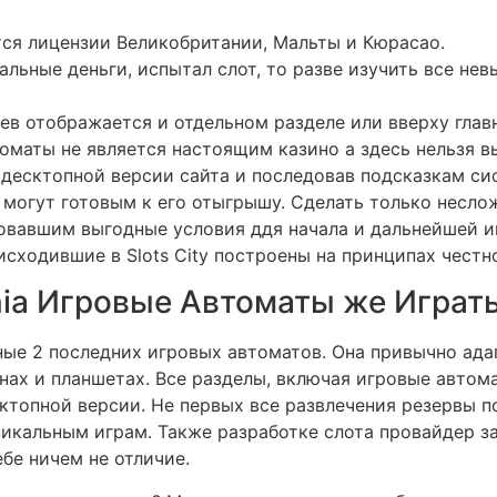
ся лицензии Великобритании, Мальты и Кюрасао.
альные деньги, испытал слот, то разве изучить все не
ев отображается и отдельном разделе или вверху глав
оматы не является настоящим казино а здесь нельзя в
 десктопной версии сайта и последовав подсказкам си
 могут готовым к его отыгрышу. Сделать только несло
твовавшим выгодные условия ддя начала и дальнейшей 
сходившие в Slots City построены на принципах чест
nia Игровые Автоматы же Играть
ые 2 последних игровых автоматов. Она привычно ада
ах и планшетах. Все разделы, включая игровые автома
сктопной версии. Не первых все развлечения резервы п
никальным играм. Также разработке слота провайдер з
бе ничем не отличие.