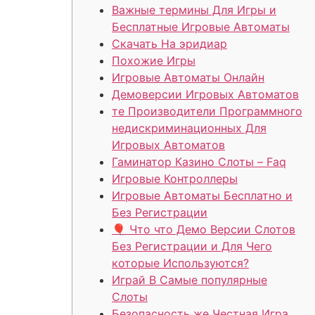
Важные термины Для Игры и
Бесплатные Игровые Автоматы
Скачать На эридиар
Похожие Игры
Игровые Автоматы Онлайн
Демоверсии Игровых Автоматов
те Производители Программного
недискриминационных Для
Игровых Автоматов
Гаминатор Казино Слоты – Faq
Игровые Контроллеры
Игровые Автоматы Бесплатно и
Без Регистрации
🎈 Что что Демо Версии Слотов
Без Регистрации и Для Чего
которые Используются?
Играй В Самые популярные
Слоты
Безопасность же Честная Игра