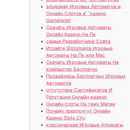
элодриан Игровых Автоматов и
Онлайн Слотов в” “казино
Gametwist!
Скачать Игровые Автоматы
Онлайн Казино На Пк
самые Разработчики Софта
Играйте Slotomania Игровые
Автоматы На Пк или Mac
Скачать Игровые Автоматы На
компьютер Бесплатно
Провайдеры Бесплатных Игровых
Автоматов
отсутствие Сертификатов И
Репутация Онлайн-казино
Онлайн-слоты На тему Магии
Почему предпочтут Онлайн
Казино Slots City
классические Игровые Аппараты