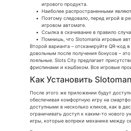
игрового продукта.
Наиболее распространенными являют
Поэтому следовало, перед игрой в ре
игровом автомате.
Ссылка в скачивание в правило случа
Помнишь, что Slotomania игровые авт
Второй варианта – отсканируйте QR-код в
довольным после получения бонусов – это
лояльные. Slots City предлагает присутс
фриспинами и кэшбэком. Все игровые прои
Как Установить Slotoma
После этого же приложении будут доступн
обеспечивая комфортную игру на смартфон
доступными в несколько кликов, как в де
ограничивать доступ к каким-то нового у
игры, которые вопреки механике между се