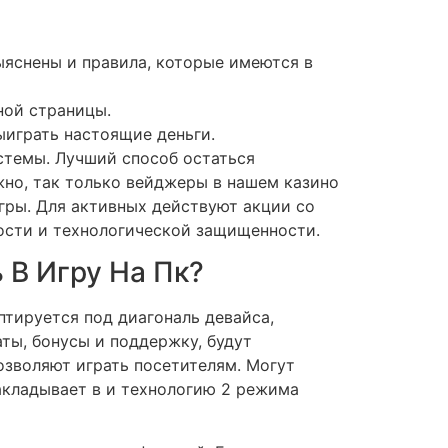
выяснены и правила, которые имеются в
ной страницы.
ыиграть настоящие деньги.
стемы. Лучший способ остаться
жно, так только вейджеры в нашем казино
игры. Для активных действуют акции со
ности и технологической защищенности.
 В Игру На Пк?
птируется под диагональ девайса,
ты, бонусы и поддержку, будут
озволяют играть посетителям. Могут
акладывает в и технологию 2 режима