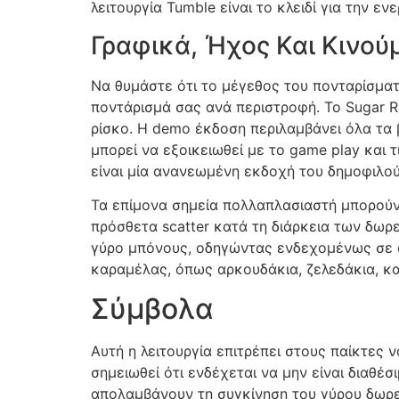
λειτουργία Tumble είναι το κλειδί για την 
Γραφικά, Ήχος Και Κινού
Να θυμάστε ότι το μέγεθος του πονταρίσμα
ποντάρισμά σας ανά περιστροφή. Το Sugar R
ρίσκο. Η demo έκδοση περιλαμβάνει όλα τα βα
μπορεί να εξοικειωθεί με το game play και 
είναι μία ανανεωμένη εκδοχή του δημοφιλούς
Τα επίμονα σημεία πολλαπλασιαστή μπορούν
πρόσθετα scatter κατά τη διάρκεια των δωρ
γύρο μπόνους, οδηγώντας ενδεχομένως σε α
καραμέλας, όπως αρκουδάκια, ζελεδάκια, καρ
Σύμβολα
Αυτή η λειτουργία επιτρέπει στους παίκτες 
σημειωθεί ότι ενδέχεται να μην είναι διαθέσ
απολαμβάνουν τη συγκίνηση του γύρου δωρεά