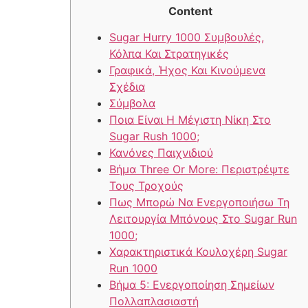
Content
Sugar Hurry 1000 Συμβουλές,
Κόλπα Και Στρατηγικές
Γραφικά, Ήχος Και Κινούμενα
Σχέδια
Σύμβολα
Ποια Είναι Η Μέγιστη Νίκη Στο
Sugar Rush 1000;
Κανόνες Παιχνιδιού
Βήμα Three Or More: Περιστρέψτε
Τους Τροχούς
Πως Μπορώ Να Ενεργοποιήσω Τη
Λειτουργία Μπόνους Στο Sugar Run
1000;
Χαρακτηριστικά Κουλοχέρη Sugar
Run 1000
Βήμα 5: Ενεργοποίηση Σημείων
Πολλαπλασιαστή