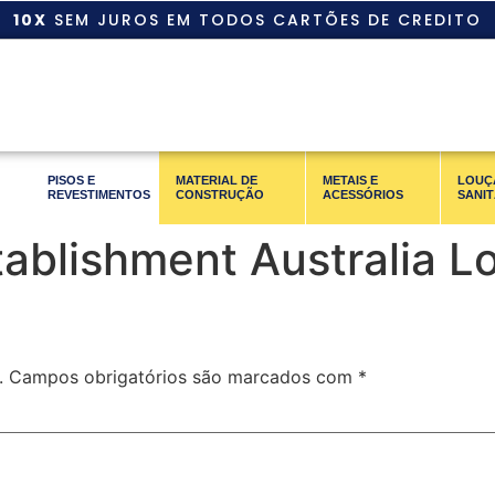
10X
SEM JUROS EM TODOS CARTÕES DE CREDITO
PISOS E
MATERIAL DE
METAIS E
LOUÇ
REVESTIMENTOS
CONSTRUÇÃO
ACESSÓRIOS
SANIT
ablishment Australia L
.
Campos obrigatórios são marcados com
*