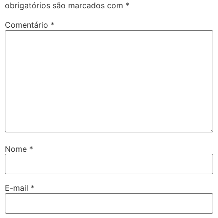
obrigatórios são marcados com
*
Comentário
*
Nome
*
E-mail
*