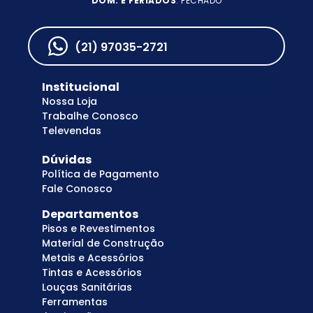
DOM. E FERIADOS
: FECHADO
(21) 97035-2721
Institucional
Nossa Loja
Trabalhe Conosco
Televendas
Dúvidas
Política de Pagamento
Fale Conosco
Departamentos
Pisos e Revestimentos
Material de Construção
Metais e Acessórios
Tintas e Acessórios
Louças Sanitárias
Ferramentas