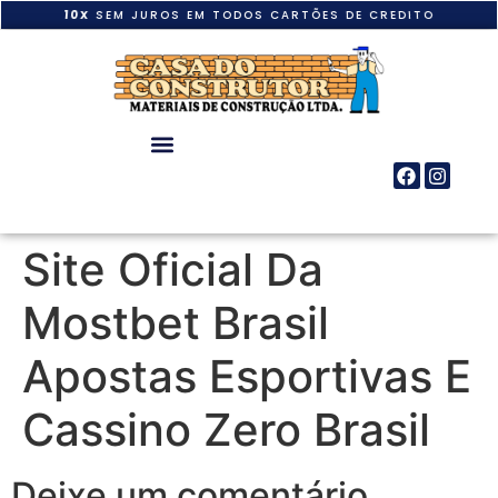
10X
SEM JUROS EM TODOS CARTÕES DE CREDITO
Site Oficial Da
Mostbet Brasil
Apostas Esportivas E
Cassino Zero Brasil
Deixe um comentário