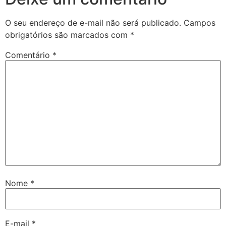
O seu endereço de e-mail não será publicado.
Campos
obrigatórios são marcados com
*
Comentário
*
Nome
*
E-mail
*