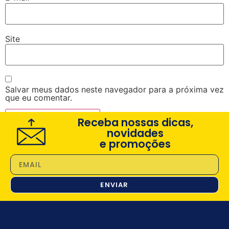
Site
Salvar meus dados neste navegador para a próxima vez
que eu comentar.
Receba nossas dicas,
novidades
e promoções
ENVIAR