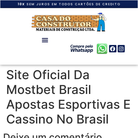
10X
SEM JUROS EM TODOS CARTÕES DE CREDITO
Site Oficial Da
Mostbet Brasil
Apostas Esportivas E
Cassino No Brasil
Deixe um comentário