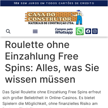
10X
SEM JUROS EM TODOS CARTÕES DE CREDITO
Roulette ohne
Einzahlung Free
Spins: Alles, was Sie
wissen müssen
Das Spiel Roulette ohne Einzahlung Free Spins erfreut
sich großer Beliebtheit in Online-Casinos. Es bietet
Spielern die Möglichkeit, ohne finanzielles Risiko am