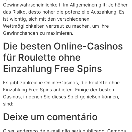
Gewinnwahrscheinlichkeit. Im Allgemeinen gilt: Je höher
das Risiko, desto höher die potenzielle Auszahlung. Es
ist wichtig, sich mit den verschiedenen
Wettmöglichkeiten vertraut zu machen, um Ihre
Gewinnchancen zu maximieren.
Die besten Online-Casinos
für Roulette ohne
Einzahlung Free Spins
Es gibt zahlreiche Online-Casinos, die Roulette ohne
Einzahlung Free Spins anbieten. Einige der besten
Casinos, in denen Sie dieses Spiel genießen können,
sind:
Deixe um comentário
O seu endereço de e-mail não será publicado.
Campos