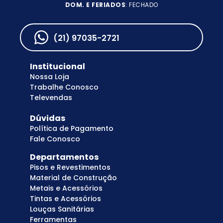
DOM. E FERIADOS
: FECHADO
(21) 97035-2721
Institucional
Nossa Loja
Trabalhe Conosco
Televendas
Dúvidas
Política de Pagamento
Fale Conosco
Departamentos
Pisos e Revestimentos
Material de Construção
Metais e Acessórios
Tintas e Acessórios
Louças Sanitárias
Ferramentas