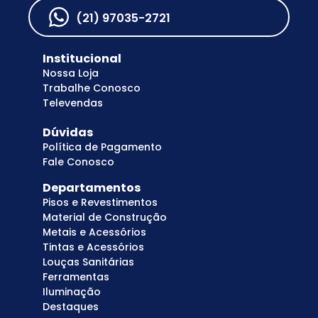
(21) 97035-2721
Institucional
Nossa Loja
Trabalhe Conosco
Televendas
Dúvidas
Política de Pagamento
Fale Conosco
Departamentos
Pisos e Revestimentos
Material de Construção
Metais e Acessórios
Tintas e Acessórios
Louças Sanitárias
Ferramentas
Iluminação
Destaques