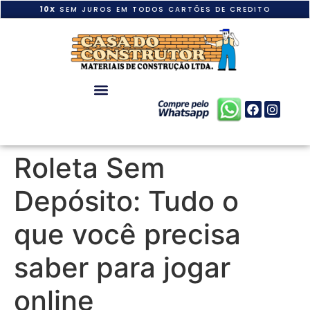
10X
SEM JUROS EM TODOS CARTÕES DE CREDITO
Roleta Sem
Depósito: Tudo o
que você precisa
saber para jogar
online