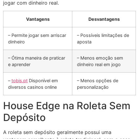
jogar com dinheiro real.
Vantagens
Desvantagens
– Permite jogar sem arriscar
– Possíveis limitações de
dinheiro
aposta
– Ótima maneira de praticar
– Menos emoção sem
e aprender
dinheiro real em jogo
–
tobis.pt
Disponível em
– Menos opções de
diversos casinos online
personalização
House Edge na Roleta Sem
Depósito
A roleta sem depósito geralmente possui uma