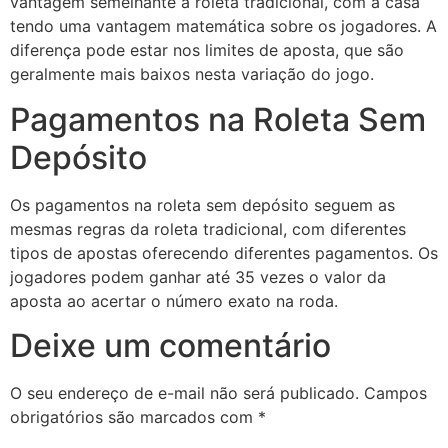
vantagem semelhante à roleta tradicional, com a casa
tendo uma vantagem matemática sobre os jogadores. A
diferença pode estar nos limites de aposta, que são
geralmente mais baixos nesta variação do jogo.
Pagamentos na Roleta Sem
Depósito
Os pagamentos na roleta sem depósito seguem as
mesmas regras da roleta tradicional, com diferentes
tipos de apostas oferecendo diferentes pagamentos. Os
jogadores podem ganhar até 35 vezes o valor da
aposta ao acertar o número exato na roda.
Deixe um comentário
O seu endereço de e-mail não será publicado.
Campos
obrigatórios são marcados com
*