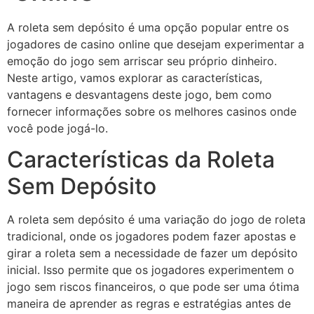
A roleta sem depósito é uma opção popular entre os
jogadores de casino online que desejam experimentar a
emoção do jogo sem arriscar seu próprio dinheiro.
Neste artigo, vamos explorar as características,
vantagens e desvantagens deste jogo, bem como
fornecer informações sobre os melhores casinos onde
você pode jogá-lo.
Características da Roleta
Sem Depósito
A roleta sem depósito é uma variação do jogo de roleta
tradicional, onde os jogadores podem fazer apostas e
girar a roleta sem a necessidade de fazer um depósito
inicial. Isso permite que os jogadores experimentem o
jogo sem riscos financeiros, o que pode ser uma ótima
maneira de aprender as regras e estratégias antes de