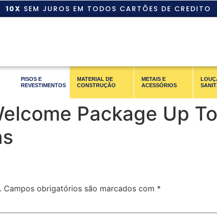
10X
SEM JUROS EM TODOS CARTÕES DE CREDITO
PISOS E
MATERIAL DE
METAIS E
LOUÇ
REVESTIMENTOS
CONSTRUÇÃO
ACESSÓRIOS
SANIT
 Welcome Package Up To
ns
.
Campos obrigatórios são marcados com
*