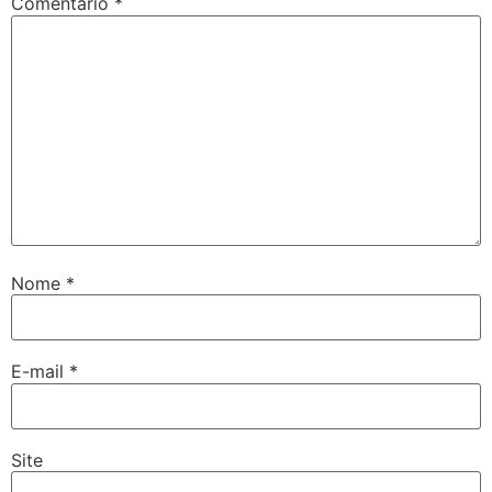
Comentário
*
Nome
*
E-mail
*
Site