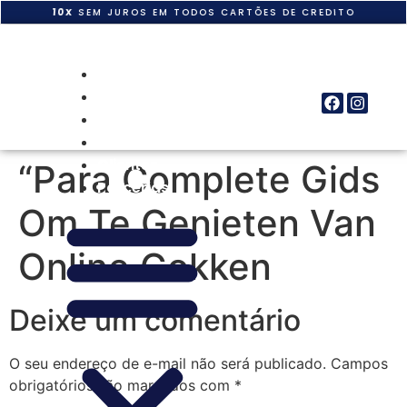
10X
SEM JUROS EM TODOS CARTÕES DE CREDITO
Home
Quem Somos
Produtos
Obras
Clientes
“Para Complete Gids
Parcerias
Om Te Genieten Van
Online Gokken
Deixe um comentário
O seu endereço de e-mail não será publicado.
Campos
obrigatórios são marcados com
*