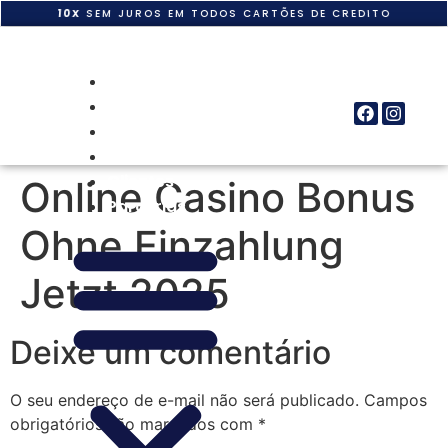
10X
SEM JUROS EM TODOS CARTÕES DE CREDITO
Home
Quem Somos
Produtos
Obras
Clientes
Online Casino Bonus
Parcerias
Ohne Einzahlung
Jetzt 2025
Deixe um comentário
O seu endereço de e-mail não será publicado.
Campos
obrigatórios são marcados com
*