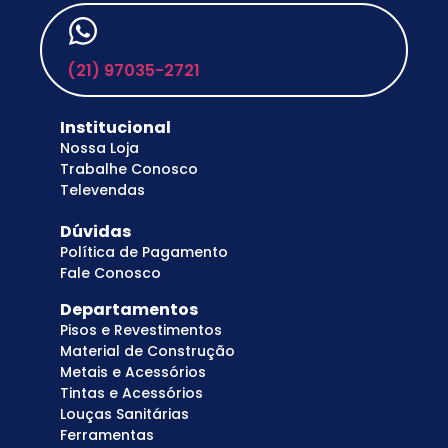
(21) 97035-2721
Institucional
Nossa Loja
Trabalhe Conosco
Televendas
Dúvidas
Política de Pagamento
Fale Conosco
Departamentos
Pisos e Revestimentos
Material de Construção
Metais e Acessórios
Tintas e Acessórios
Louças Sanitárias
Ferramentas