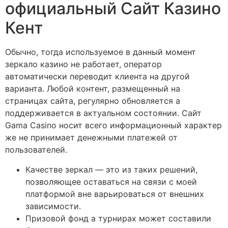
официальный Сайт Казино
Кент
Обычно, тогда используемое в данный момент
зеркало казино не работает, оператор
автоматически переводит клиента на другой
варианта. Любой контент, размещенный на
страницах сайта, регулярно обновляется а
поддерживается в актуальном состоянии. Сайт
Gama Casino носит всего информационный характер
же не принимает денежными платежей от
пользователей.
Качестве зеркал — это из таких решений,
позволяющее оставаться на связи с моей
платформой вне варьироваться от внешних
зависимости.
Призовой фонд а турнирах может составили