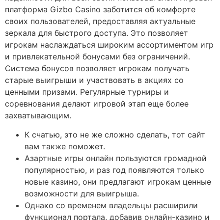
платформа Gizbo Casino заботится об комфорте
своих пользователей, предоставляя актуальные
зеркала для быстрого доступа. Это позволяет
игрокам наслаждаться широким ассортиментом игр
и привлекательной бонусами без ограничений.
Система бонусов позволяет игрокам получать
старые выигрыши и участвовать в акциях со
ценными призами. Регулярные турниры и
соревнования делают игровой этап еще более
захватывающим.
К счатью, это не же сложно сделать, тот сайт
вам также поможет.
Азартные игры онлайн пользуются громадной
популярностью, и раз год появляются только
новые казино, они предлагают игрокам ценные
возможности для выигрыша.
Однако со временем владельцы расширили
функционал портала, добавив онлайн-казино и