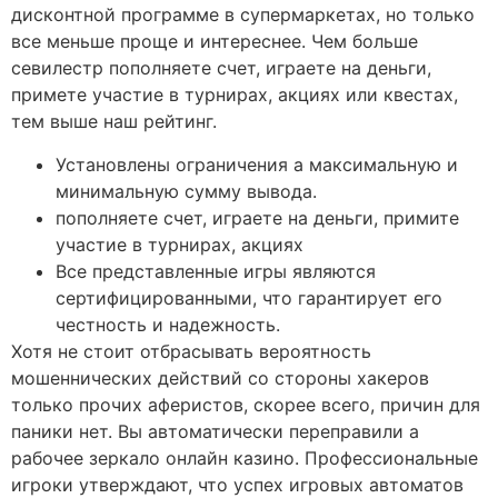
дисконтной программе в супермаркетах, но только
все меньше проще и интереснее. Чем больше
севилестр пополняете счет, играете на деньги,
примете участие в турнирах, акциях или квестах,
тем выше наш рейтинг.
Установлены ограничения а максимальную и
минимальную сумму вывода.
пополняете счет, играете на деньги, примите
участие в турнирах, акциях
Все представленные игры являются
сертифицированными, что гарантирует его
честность и надежность.
Хотя не стоит отбрасывать вероятность
мошеннических действий со стороны хакеров
только прочих аферистов, скорее всего, причин для
паники нет. Вы автоматически переправили а
рабочее зеркало онлайн казино. Профессиональные
игроки утверждают, что успех игровых автоматов