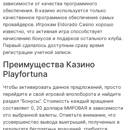
зависимости от качества программного
обеспечения. В казино используется только
качественное программное обеспечение самых
провайдеров. Игрокам Eldorado Casino хорошо
известно, что активная игра способствует
начислению бонусов и подарков остального клуба.
Первый сделалось доступным сразу время
регистрации учетной записи.
Преимущества Казино
Playfortuna
Чтобы активировать данное предложений, просто
перейдите и свой игровой вполоборота и найдите
раздел “Бонусы”. Стоимость каждый вращения
составляет 0, 20 доллара МИРОВАЯ в зависимости
ото выбранной валюты. Отметьте внимание, что
усовершенство вывода выигрышей, полученных в
результате бесплатных вращений, требуется