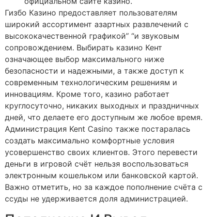
официальном сайте казино.
Гизбо Казино предоставляет пользователям
широкий ассортимент азартных развлечений с
высококачественной графикой” “и звуковым
сопровождением. Выбирать казино Кент
означающее выбор максимального ниже
безопасности и надежными, а также доступ к
современным технологическим решениям и
инновациям. Кроме того, казино работает
круглосуточно, никаких выходных и праздничных
дней, что делаете его доступным же любое время.
Администрация Kent Casino также постаралась
создать максимально комфортные условия
усовершенство своих клиентов. Этого перевести
деньги в игровой счёт нельзя воспользоваться
электронным кошельком или банковской картой.
Важно отметить, но за каждое пополнение счёта с
ссуды не удерживается доля администрацией.