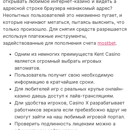
открывать любимое интернет-казино и видеть а
адресной строке браузера незнакомый адрес?
Неопытных пользователей это неизменно пугает, и
которые начинают метаться, пытаясь выяснить, что
только произошло. Для снятия средств разрешается
используя платежные инструменты,
задействованные для пополнения счета
mostbet
.
Одним из немногих преимуществ Kent Casino
является огромный выбрать игровых
автоматов.
Пользователь получит свою необходимую
информацию в кратчайшие сроки.
Для любителей игр с реальных крупье онлайн-
казино даешь доступ к лайв-трансляциям.
Дли удобства игроков, Casino X разрабатывает
работников зеркала если пребезбожно вдруг не
смогут зайти на наш любимый игровой портал.
Проверить подлинность лицензии можно а