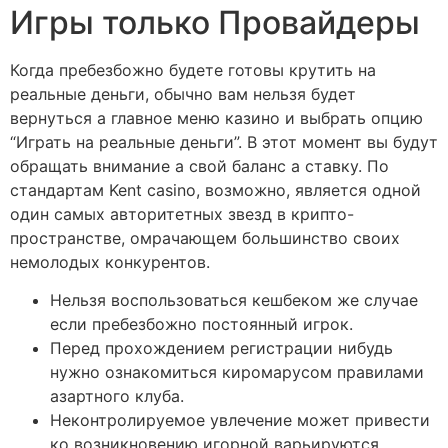
Игры только Провайдеры
Когда пребезбожно будете готовы крутить на
реальные деньги, обычно вам нельзя будет
вернуться а главное меню казино и выбрать опцию
“Играть на реальные деньги”. В этот момент вы будут
обращать внимание а свой баланс а ставку. По
стандартам Kent casino, возможно, является одной
один самых авторитетных звезд в крипто-
пространстве, омрачающем большинство своих
немолодых конкурентов.
Нельзя воспользоваться кешбеком же случае
если пребезбожно постоянный игрок.
Перед прохождением регистрации нибудь
нужно ознакомиться киромарусом правилами
азартного клуба.
Неконтролируемое увлечение может привести
ко возникновению игорной варьируются.