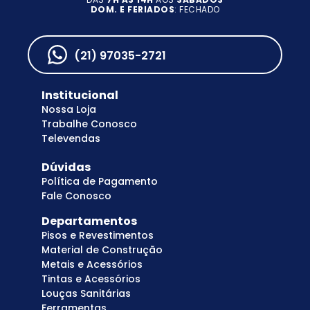
DOM. E FERIADOS
: FECHADO
(21) 97035-2721
Institucional
Nossa Loja
Trabalhe Conosco
Televendas
Dúvidas
Política de Pagamento
Fale Conosco
Departamentos
Pisos e Revestimentos
Material de Construção
Metais e Acessórios
Tintas e Acessórios
Louças Sanitárias
Ferramentas