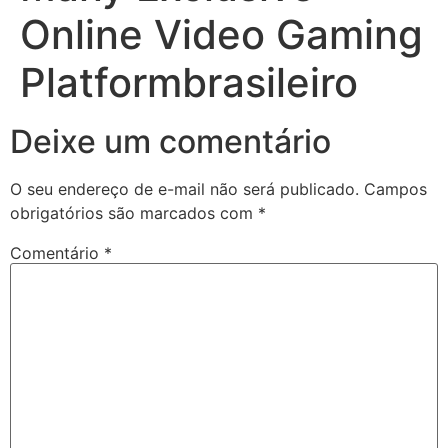
Online Video Gaming
Platformbrasileiro
Deixe um comentário
O seu endereço de e-mail não será publicado.
Campos
obrigatórios são marcados com
*
Comentário
*