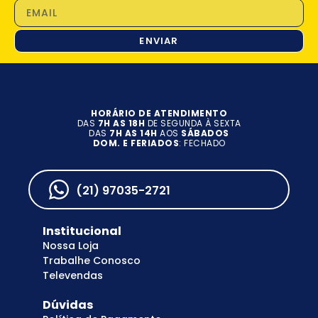
ENVIAR
HORÁRIO DE ATENDIMENTO
DAS
7H AS 18H
DE SEGUNDA À SEXTA
DAS
7H AS 14H
AOS
SÁBADOS
DOM. E FERIADOS
: FECHADO
(21) 97035-2721
Institucional
Nossa Loja
Trabalhe Conosco
Televendas
Dúvidas