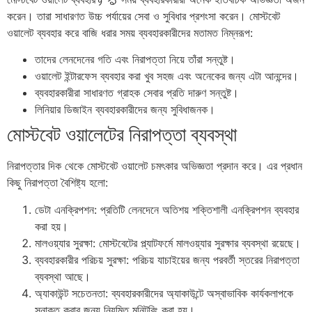
করেন। তারা সাধারণত উচ্চ পর্যায়ের সেবা ও সুবিধার প্রশংসা করেন। মোস্টবেট
ওয়ালেট ব্যবহার করে বাজি ধরার সময় ব্যবহারকারীদের মতামত নিম্নরূপ:
তাদের লেনদেনের গতি এবং নিরাপত্তা নিয়ে তাঁরা সন্তুষ্ট।
ওয়ালেট ইন্টারফেস ব্যবহার করা খুব সহজ এবং অনেকের জন্য এটা আনন্দের।
ব্যবহারকারীরা সাধারণত গ্রাহক সেবার প্রতি দারুণ সন্তুষ্ট।
লিনিয়ার ডিজাইন ব্যবহারকারীদের জন্য সুবিধাজনক।
মোস্টবেট ওয়ালেটের নিরাপত্তা ব্যবস্থা
নিরাপত্তার দিক থেকে মোস্টবেট ওয়ালেট চমৎকার অভিজ্ঞতা প্রদান করে। এর প্রধান
কিছু নিরাপত্তা বৈশিষ্ট্য হলো:
ডেটা এনক্রিপশন: প্রতিটি লেনদেনে অতিশয় শক্তিশালী এনক্রিপশন ব্যবহার
করা হয়।
মালওয়্যার সুরক্ষা: মোস্টবেটের প্ল্যাটফর্মে মালওয়্যার সুরক্ষার ব্যবস্থা রয়েছে।
ব্যবহারকারীর পরিচয় সুরক্ষা: পরিচয় যাচাইয়ের জন্য পরবর্তী স্তরের নিরাপত্তা
ব্যবস্থা আছে।
অ্যাকাউন্ট সচেতনতা: ব্যবহারকারীদের অ্যাকাউন্টে অস্বাভাবিক কার্যকলাপকে
সনাক্ত করার জন্য নিয়মিত মনিটরিং করা হয়।