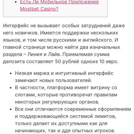
Есть Ли Мобильное Приложение
Mostbet Casino?
Интерфейс не вызывает особых затруднений даже
него новичков. Имеется поддержки нескольких
языков, и том числе русскими и английского. И
главной странице можно найти два изначальных
раздела – Линия и Лайв. Приемлемая сумма
депозита составляет 50 рублей одноиз 10 евро.
Низкая маржа и интуитивный интерфейс
замечают новых пользователей.
В частности, платформа имеет витрину со
слотами, которые противоречат правилам
некоторых регулирующих органов.
Все они отличаются современные оформлением
и поддерживающейся системой лимитов,
только делает их доступными как для
начинающих, так и ддя опытных игроков.