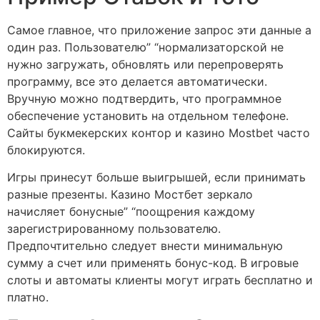
Самое главное, что приложение запрос эти данные а
один раз. Пользователю” “нормализаторской не
нужно загружать, обновлять или перепроверять
программу, все это делается автоматически.
Вручную можно подтвердить, что программное
обеспечение установить на отдельном телефоне.
Сайты букмекерских контор и казино Mostbet часто
блокируются.
Игры принесут больше выигрышей, если принимать
разные презенты. Казино Мостбет зеркало
начисляет бонусные” “поощрения каждому
зарегистрированному пользователю.
Предпочтительно следует внести минимальную
сумму а счет или применять бонус-код. В игровые
слоты и автоматы клиенты могут играть бесплатно и
платно.