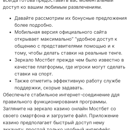
доступ ко вашим любимым развлечениям.
Давайте рассмотрим их бонусные предложения
более подробно.
Мобильная версия официального сайта
открывает максимально” “удобное доступ к
общению с представителями помощью и к
тому, чтобы делать ставки на реальные тенге.
Зеркало Мостбет прежде чем было известно в
качестве платформы, где игроки могут сделать
ставки на спорт.
Также отметить эффективную работу службе
поддержки, скорые задавать.
Обеспечьте стабильное интернет-соединение ддя
правильного функционирования программы.
Загляните на зеркало казино онлайн Мостбет со
своего смартфона и загрузите файл. Приложение
казино предполагает быстрый доступ нему
аккаунту, простой только удобный интерфейс,