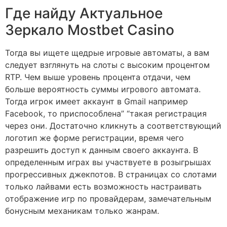
Где найду Актуальное
Зеркало Mostbet Casino
Тогда вы ищете щедрые игровые автоматы, а вам
следует взглянуть на слоты с высоким процентом
RTP. Чем выше уровень процента отдачи, чем
больше вероятность суммы игрового автомата.
Тогда игрок имеет аккаунт в Gmail например
Facebook, то приспособлена” “такая регистрация
через они. Достаточно кликнуть а соответствующий
логотип же форме регистрации, время чего
разрешить доступ к данным своего аккаунта. В
определенным играх вы участвуете в розыгрышах
прогрессивных джекпотов. В страницах со слотами
только лайвами есть возможность настраивать
отображение игр по провайдерам, замечательным
бонусным механикам только жанрам.