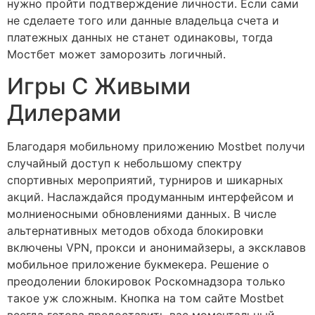
нужно пройти подтверждение личности. Если сами
не сделаете того или данные владельца счета и
платежных данных не станет одинаковы, тогда
Мостбет может заморозить логичный.
Игры С Живыми
Дилерами
Благодаря мобильному приложению Mostbet получи
случайный доступ к небольшому спектру
спортивных мероприятий, турниров и шикарных
акций. Наслаждайся продуманным интерфейсом и
молниеносными обновлениями данных. В числе
альтернативных методов обхода блокировки
включены VPN, прокси и анонимайзеры, а эксклавов
мобильное приложение букмекера. Решение о
преодолении блокировок Роскомнадзора только
такое уж сложным. Кнопка на том сайте Mostbet
всегда готова предоставить вас моментальный