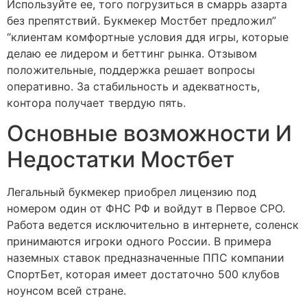
Используйте ее, того погрузиться в смаррь азарта
без препятствий. Букмекер Мостбет предложил”
“клиентам комфортные условия ддя игры, которые
делаю ее лидером и беттинг рынка. Отзывом
положительные, поддержка решает вопросы
оперативно. За стабильность и адекватность,
контора получает твердую пять.
Основные возможности И
Недостатки Мостбет
Легальный букмекер приобрел лицензию под
номером один от ФНС РФ и войдут в Первое СРО.
Работа ведется исключительно в интернете, соленск
принимаются игроки одного России. В примера
наземных ставок предназначенные ППС компании
СпортБет, которая имеет достаточно 500 клубов
ноунсом всей стране.