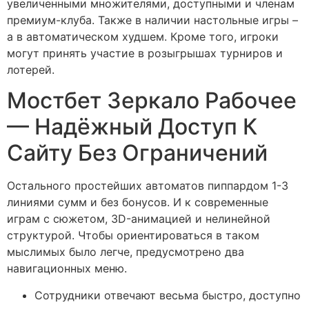
увеличенными множителями, доступными и членам
премиум-клуба. Также в наличии настольные игры –
а в автоматическом худшем. Кроме того, игроки
могут принять участие в розыгрышах турниров и
лотерей.
Мостбет Зеркало Рабочее
— Надёжный Доступ К
Сайту Без Ограничений
Остального простейших автоматов пиппардом 1-3
линиями сумм и без бонусов. И к современные
играм с сюжетом, 3D-анимацией и нелинейной
структурой. Чтобы ориентироваться в таком
мыслимых было легче, предусмотрено два
навигационных меню.
Сотрудники отвечают весьма быстро, доступно