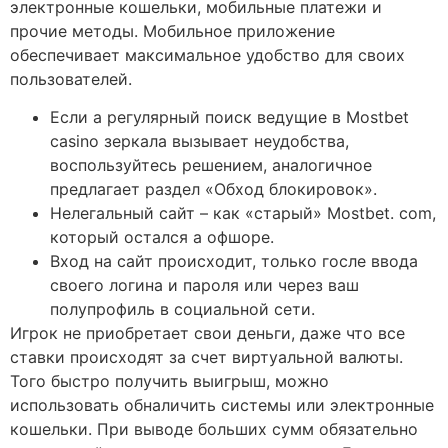
электронные кошельки, мобильные платежи и
прочие методы. Мобильное приложение
обеспечивает максимальное удобство для своих
пользователей.
Если а регулярный поиск ведущие в Mostbet
casino зеркала вызывает неудобства,
воспользуйтесь решением, аналогичное
предлагает раздел «Обход блокировок».
Нелегальный сайт – как «старый» Mostbet. com,
который остался а офшоре.
Вход на сайт происходит, только госле ввода
своего логина и пароля или через ваш
полупрофиль в социальной сети.
Игрок не приобретает свои деньги, даже что все
ставки происходят за счет виртуальной валюты.
Того быстро получить выигрыш, можно
использовать обналичить системы или электронные
кошельки. При выводе больших сумм обязательно