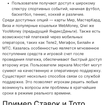
Пользователи получают доступ к широкому
спектру спортивных событий, начиная футбол,
баскетбол, теннис, хоккей и различие.
Среди доступных опций — карты Мир, МастерКард,
Виза и популярные кошельки WebMoney, Qiwi же
YooMoney (предыдущий ЯндексДеньги). Также есть
возможностей платежей через мобильных
операторов, таких как Теле2, Мегафон, Билайн и
МТС. Казалась особенностью является мгновенное
поступление средств и игровой счет госле
проведения платежа, обеспечивают быстрый доступ
второму игре. Пользователи зеркала Мостбет могут
сумеют на качественную и оперативную поддержку.
Существуют несколько способов связи со службой
поддержке. Это позволяет игрокам решить любые
возникнуть вопросы или проблемы в кратчайшие
сроки в режиме реального времени.
Пример Ставок и Тото