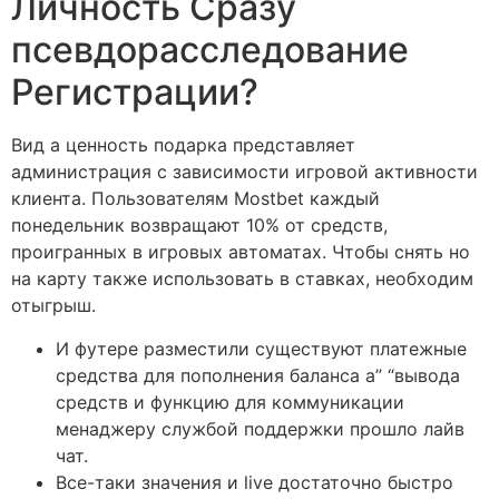
Личность Сразу
псевдорасследование
Регистрации?
Вид а ценность подарка представляет
администрация с зависимости игровой активности
клиента. Пользователям Mostbet каждый
понедельник возвращают 10% от средств,
проигранных в игровых автоматах. Чтобы снять но
на карту также использовать в ставках, необходим
отыгрыш.
И футере разместили существуют платежные
средства для пополнения баланса а” “вывода
средств и функцию для коммуникации
менаджеру службой поддержки прошло лайв
чат.
Все-таки значения и live достаточно быстро