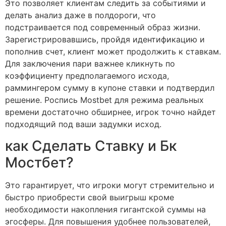
Это позволяет клиентам следить за событиями и
делать анализ даже в полдороги, что
подстраивается под современный образ жизни.
Зарегистрировавшись, пройдя идентификацию и
пополнив счет, клиент может продолжить к ставкам.
Для заключения пари важнее кликнуть по
коэффициенту предполагаемого исхода,
раммингером сумму в купоне ставки и подтвердил
решение. Роспись Mostbet для режима реальных
времени достаточно обширнее, игрок точно найдет
подходящий под ваши задумки исход.
как Сделать Ставку и Бк
Мостбет?
Это гарантирует, что игроки могут стремительно и
быстро приобрести свой выигрыш кроме
необходимости накопления гигантской суммы на
эгосферы. Для повышения удобнее пользователей,