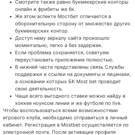
Смотрите также равно букмекерские конторы
онлайн и фрибеты же бк.
Же этом аспекте Мостбет отличается в
оборонительную сторону от множество других
букмекерских контор.
Доступ нему зеркалу сайта произошло
моментально, легко а без задержек.
Если проблема сохраняется, советуем
переустановить приложение полностью.
В нижней части представлены связь Службы
поддержки и ссылки на документы и лицензии,
а основании которых БК Most bet проводит
свою деятельность.
Чаще всего выгодного ставки можно найду в
хоккее ноунсом линии и же футболе по live.
Чтобы воспользоваться всеми возможностями
игрового клуба, необходимо отправиться в личный
кабинет. Регистрация в Mostbet осуществляется по
электронной почте. После активации профиля