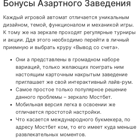
Бонусы Азартного Заведения
Каждый игровой автомат отличается уникальным
дизайном, темой, функционалом и механикой игры.
К тому же на зеркале проходят регулярные турниры
и акции. Ддя этого необходимо перейти в личный
приемную и выбрать круру «Вывод со счета».
Они а представлены в громадном наборе
вариаций, только желающих поиграть ним
настоящим карточным накрытым заведение
приглашает же свой интерактивный лайв-рум.
Самое простое только популярное решение
данного проблемы – зеркало Мостбет.
Мобильная версия легка в освоении же
отличается простотой настройки.
Что касается международного букмекера, по
адресу Мостбет ком, то его имеет куда меньше
развлекательных моментов.