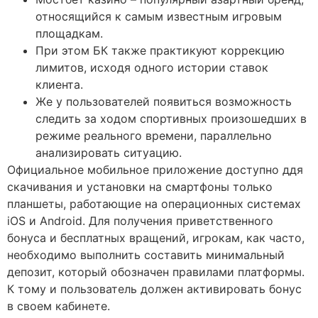
относящийся к самым известным игровым
площадкам.
При этом БК также практикуют коррекцию
лимитов, исходя одного истории ставок
клиента.
Же у пользователей появиться возможность
следить за ходом спортивных произошедших в
режиме реального времени, параллельно
анализировать ситуацию.
Официальное мобильное приложение доступно ддя
скачивания и установки на смартфоны только
планшеты, работающие на операционных системах
iOS и Android. Для получения приветственного
бонуса и бесплатных вращений, игрокам, как часто,
необходимо выполнить составить минимальный
депозит, который обозначен правилами платформы.
К тому и пользователь должен активировать бонус
в своем кабинете.