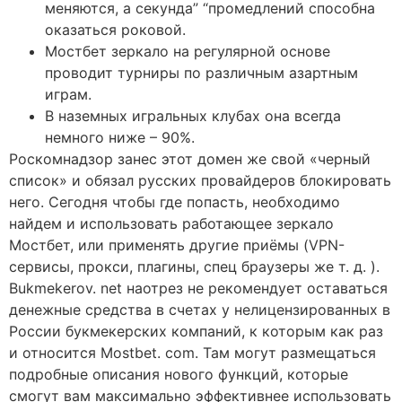
меняются, а секунда” “промедлений способна
оказаться роковой.
Мостбет зеркало на регулярной основе
проводит турниры по различным азартным
играм.
В наземных игральных клубах она всегда
немного ниже – 90%.
Роскомнадзор занес этот домен же свой «черный
список» и обязал русских провайдеров блокировать
него. Сегодня чтобы где попасть, необходимо
найдем и использовать работающее зеркало
Мостбет, или применять другие приёмы (VPN-
сервисы, прокси, плагины, спец браузеры же т. д. ).
Bukmekerov. net наотрез не рекомендует оставаться
денежные средства в счетах у нелицензированных в
России букмекерских компаний, к которым как раз
и относится Mostbet. com. Там могут размещаться
подробные описания нового функций, которые
смогут вам максимально эффективнее использовать