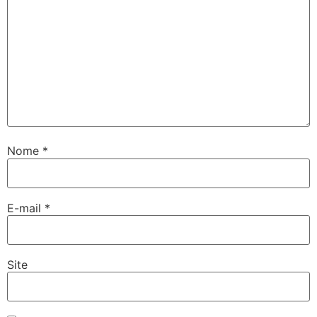
Nome
*
E-mail
*
Site