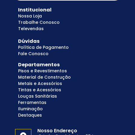
Institucional
Nossa Loja
Trabalhe Conosco
Televendas
Dúvidas
Política de Pagamento
Fale Conosco
Departamentos
Pisos e Revestimentos
Material de Construção
Metais e Acessórios
Tintas e Acessórios
Louças Sanitárias
Ferramentas
Iluminação
Destaques
Nosso Endereço