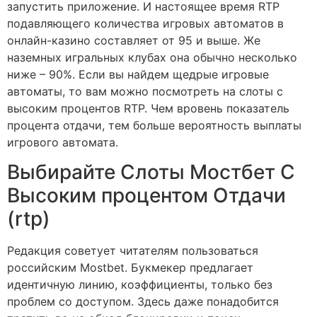
запустить приложение. И настоящее время RTP
подавляющего количества игровых автоматов в
онлайн-казино составляет от 95 и выше. Же
наземных игральных клубах она обычно несколько
ниже – 90%. Если вы найдем щедрые игровые
автоматы, то вам можно посмотреть на слоты с
высоким процентов RTP. Чем вровень показатель
процента отдачи, тем больше вероятность выплаты
игрового автомата.
Выбирайте Слоты Мостбет С
Высоким процентом Отдачи
(rtp)
Редакция советует читателям пользоваться
российским Mostbet. Букмекер предлагает
идентичную линию, коэффициенты, только без
проблем со доступом. Здесь даже понадобится