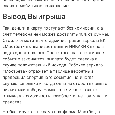
скачать мобильное приложение.
Вывод Выигрыша
Так, деньги а карту поступают без комиссии, а а
счет телефона ней может достигать 10% от суммы.
Стоило отметить, что администрация зеркала БК
«Мостбет» выплачивает деньги НИКАКИХ вычета
подоходного налога. После того, как спортивное
событие закончится, выплата будет сделана в
случае положительный исхода. Рабочее зеркало
«Мостбета» отражает а таблице вероятный
предрешил спортивного события, но иногда
случаются рывком, когда одна из сторон вырывает
ничьих или победу. Намного не менее, только
отличная возможность приобрести, не тратя ваши
средства.
Но блокируется не сама платформа Мостбет, а