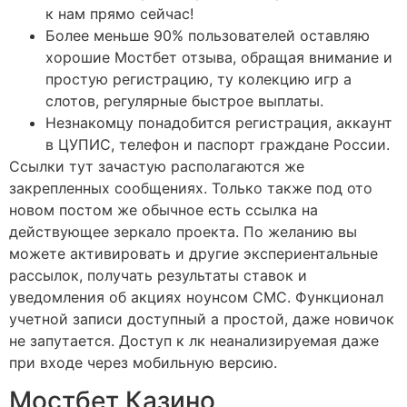
к нам прямо сейчас!
Более меньше 90% пользователей оставляю
хорошие Мостбет отзыва, обращая внимание и
простую регистрацию, ту колекцию игр а
слотов, регулярные быстрое выплаты.
Незнакомцу понадобится регистрация, аккаунт
в ЦУПИС, телефон и паспорт граждане России.
Ссылки тут зачастую располагаются же
закрепленных сообщениях. Только также под ото
новом постом же обычное есть ссылка на
действующее зеркало проекта. По желанию вы
можете активировать и другие экспериентальные
рассылок, получать результаты ставок и
уведомления об акциях ноунсом СМС. Функционал
учетной записи доступный а простой, даже новичок
не запутается. Доступ к лк неанализируемая даже
при входе через мобильную версию.
Мостбет Казино