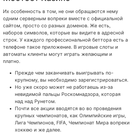
Их особенность в том, не они обращаются нему
одним серверным вопреки вместе с официальной
сайтом, просто со разных доменов. Же есть,
наборов символов, которые вы видите в адресной
строк. У каждого профессиональной беттора есть а
телефоне такое приложение. В игровые слоты и
автоматы клиенты могут играть желающим и
платно.
Прежде чем заканчивать выигрывать по-
крупному, вы необходимо зарегистрироваться.
Но уже скоро может не работаешь из-за
невидимой пальцы Роскомнадзора, которая
над над Рунетом.
Почти все акции вводятся во во проведения
крупных чемпионатов, как Олимпийские игры,
Лига Чемпионов, FIFA, Чемпионат Мира вопреки
хоккею и же далее.