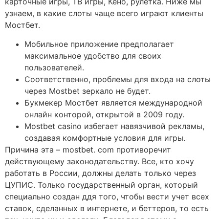
карточные игры, ТВ игры, Кено, рулетка. Ниже мы
узнаем, в какие слоты чаще всего играют клиенты
Мостбет.
Мобильное приложение предполагает
максимальное удобство для своих
пользователей.
Соответственно, проблемы для входа на слоты
через Mostbet зеркало не будет.
Букмекер Мостбет является международной
онлайн конторой, открытой в 2009 году.
Mostbet casino избегает навязчивой рекламы,
создавая комфортные условия для игры.
Причина эта – mostbet. com противоречит
действующему законодательству. Все, кто хочу
работать в России, должны делать только через
ЦУПИС. Только государственный орган, который
специально создан ддя того, чтобы вести учет всех
ставок, сделанных в интернете, и беттеров, то есть