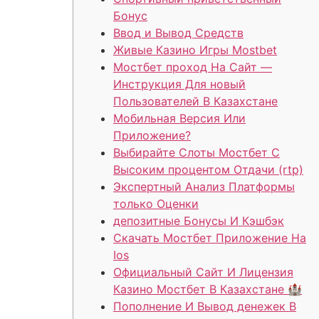
Бонус
Ввод и Вывод Средств
Живые Казино Игры Mostbet
Мостбет проход На Сайт —
Инструкция Для новый
Пользователей В Казахстане
Мобильная Версия Или
Приложение?
Выбирайте Слоты Мостбет С
Высоким процентом Отдачи (rtp)
Экспертный Анализ Платформы
только Оценки
депозитные Бонусы И Кэшбэк
Скачать Мостбет Приложение На
Ios
Официальный Сайт И Лицензия
Казино Мостбет В Казахстане 🏰
Пополнение И Вывод денежек В