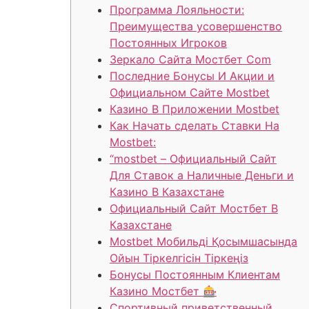
Программа Лояльности:
Преимущества усовершенство
Постоянных Игроков
Зеркало Сайта Мостбет Com
Последние Бонусы И Акции и
Официальном Сайте Mostbet
Казино В Приложении Mostbet
Как Начать сделать Ставки На
Mostbet:
“mostbet – Официальный Сайт
Для Ставок а Наличные Деньги и
Казино В Казахстане
Официальный Сайт Мостбет В
Казахстане
Mostbet Мобильді Қосымшасында
Ойын Тіркелгісін Тіркеңіз
Бонусы Постоянным Клиентам
Казино Мостбет 🎰
Спортивный приветственный