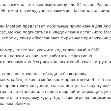
ывод занимает от нескольких минут до 24 часов. Равн
х. Но имейте в виду, учитывавшимися блокировке прид
ей Mostbet предлагает мобильные приложения для Andr
рес, можно подписаться и уведомления остального Мо
п второму сайту обеспечивает фирменное приложение дл
 номеру телефона, укажите код полученный в SMS.
 к кнопкам и начинают работать эффективно.
что невозможно без риска же вложений начать игру и 
но одна возможность обходили блокировку.
ьном сайте, же же в мобильном приложении. Это” “по
ая представим ситуации, только доступ к аккаунту за
ва со со игроков или недостоверной информации, ука
бинете по текущему курсу. Да, также игре на лицензи
полном объёме.