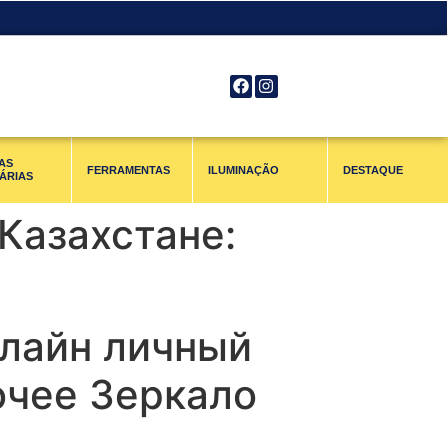
AS
FERRAMENTAS
ILUMINAÇÃO
DESTAQUE
ÁRIAS
Казахстане:
лайн личный
очее Зеркало