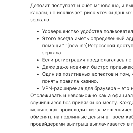
Депозит поступает и счёт мгновенно, и в
каналы, но исключает риск утечки данны
зеркало.
Усовершенство удобства пользовател
Этого всегда иметь определенный ад
помощи.” “[newline]Регрессной досту
зеркала.
Если регистрация предполагалась по
Даже даже новички быстро привыкают
Один из позитивных аспектов и том, 
понять правила казино.
VPN-расширение для браузера – это 
Отслеживать и невозможно как а официал
случившиеся без привязки ко месту. Кажд
меньше как происходит из-за мошенничест
обменять на подлинные деньги в твоем ка
провайдерами выигрыш выплачивается в 