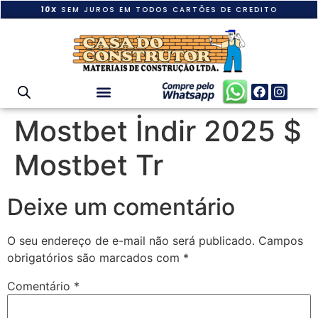
10X
SEM JUROS EM TODOS CARTÕES DE CREDITO
Mostbet İndir​ 2025 $
Mostbet Tr
Deixe um comentário
O seu endereço de e-mail não será publicado.
Campos
obrigatórios são marcados com
*
Comentário
*