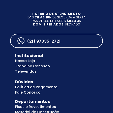
HORÁRIO DE ATENDIMENTO
DAS
7H AS 18H
DE SEGUNDA À SEXTA
DAS
7H AS 14H
AOS
SÁBADOS
DOM. E FERIADOS
: FECHADO
(21) 97035-2721
Institucional
Nossa Loja
Trabalhe Conosco
Televendas
Dúvidas
Política de Pagamento
Fale Conosco
Departamentos
Pisos e Revestimentos
Material de Construção