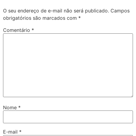
O seu endereço de e-mail não será publicado.
Campos
obrigatórios são marcados com
*
Comentário
*
Nome
*
E-mail
*