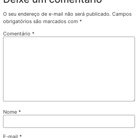
O seu endereço de e-mail não será publicado.
Campos
obrigatórios são marcados com
*
Comentário
*
Nome
*
E-mail
*