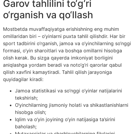
Garov tahlilini to‘g‘ri
o‘rganish va qo‘llash
Mostbetda muvaffaqiyatga erishishning eng muhim
omillaridan biri – o‘yinlarni puxta tahlil qilishdir. Har bir
sport tadbirini o‘rganish, jamoa va o‘yinchilarning so‘nggi
formasi, o‘yin sharoitlari va boshqa omillarni hisobga
olish kerak. Bu sizga qayerda imkoniyat borligini
aniqlashga yordam beradi va noto‘g‘ri qarorlar qabul
qilish xavfini kamaytiradi. Tahlil qilish jarayoniga
quyidagilar kiradi:
Jamoa statistikasi va so‘nggi o‘yinlar natijalarini
tekshirish;
O‘yinchilarning jismoniy holati va shikastlanishlarni
hisobga olish;
Iqlim va o‘yin joyining o‘yin natijasiga ta’sirini
baholash;
Mutaxassislar va sharhlovchilarning fikrlarini