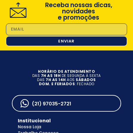
Receba nossas dicas,
novidades
e promoções
ENVIAR
HORÁRIO DE ATENDIMENTO
DAS
7H AS 18H
DE SEGUNDA À SEXTA
DAS
7H AS 14H
AOS
SÁBADOS
DOM. E FERIADOS
: FECHADO
(21) 97035-2721
Institucional
Nossa Loja
Trabalhe Conosco