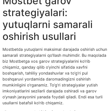
Mostbet garov
strategiyalari:
yutuqlarni samarali
oshirish usullari
Mostbetda yutuqlarni maksimal darajada oshirish uchun
samarali strategiyalarni qo‘llash muhimdir. Bu maqolada
biz Mostbetga xos garov strategiyalarini ko‘rib
chiqamiz, qanday qilib o‘yinchi sifatida xavfni
boshqarish, tahliliy yondashuvlar va to‘g‘ri pul
boshqaruvi yordamida daromadingizni oshirish
mumkinligini o‘rganamiz. To‘g‘ri strategiyalar yutish
imkoniyatlarini sezilarli darajada oshiradi va garov
o‘ynash jarayonini yanada foydali qiladi. Endi esa turli
usullarni batafsil ko‘rib chiqamiz.