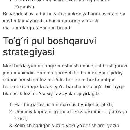
o‘rganish.
Bu yondashuv, albatta, yutuq imkoniyatlarini oshiradi va
xavfni kamaytiradi, chunki qaroringiz asosli
ma’lumotlarga tayangan bo‘ladi.
To‘g‘ri pul boshqaruvi
strategiyasi
Mostbetda yutuqlaringizni oshirish uchun pul boshqaruvi
juda muhimdir. Hamma garovchilar bu missiyaga jiddiy
e’tibor berishlari lozim. Pulni har doim boshqarilgan
holda tikishingiz kerak, ya’ni barcha mablag‘ni bir joyga
tikmaslik lozim. Asosiy tavsiyalar quyidagilar:
Har bir garov uchun maxsus byudjet ajratish;
Umumiy kapitalning faqat 1-5% qismini bir garovga
tikish;
Kelib chiqadigan yutuq yoki yo‘qotishlarni yozib