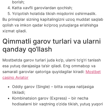
borish;
Katta xavfli garovlardan qochish;
Yo‘qotish holatida tikish miqdorini oshirmaslik.
Bu prinsiplar sizning kapitalingizni uzoq muddat saqlab
qolish va imkon qadar ko‘proq yutuqlarga erishishga
xizmat qiladi.
Qimmatli garov turlari va ularni
qanday qo‘llash
Mostbetda garov turlari juda ko‘p, ularni to‘g‘ri tanlash
esa yutuq darajasiga ta’sir qiladi. Eng ommabop va
samarali garovlar qatoriga quyidagilar kiradi:
Mostbet
casino Aviator
Oddiy garov (Single) – bitta voqea natijasiga
tikiladi;
Kombinatsion garov (Express) – bir necha
hodisalarni bir vaqtning o‘zida tikish, yutuq yuqori