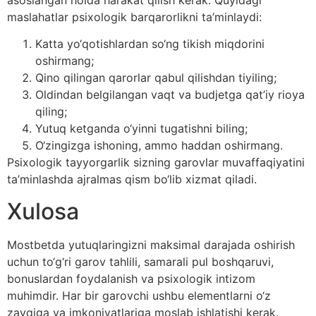
asoslangan holda harakat qilish kerak. Quyidagi
maslahatlar psixologik barqarorlikni ta’minlaydi:
Katta yo‘qotishlardan so‘ng tikish miqdorini
oshirmang;
Qino qilingan qarorlar qabul qilishdan tiyiling;
Oldindan belgilangan vaqt va budjetga qat’iy rioya
qiling;
Yutuq ketganda o‘yinni tugatishni biling;
O‘zingizga ishoning, ammo haddan oshirmang.
Psixologik tayyorgarlik sizning garovlar muvaffaqiyatini
ta’minlashda ajralmas qism bo‘lib xizmat qiladi.
Xulosa
Mostbetda yutuqlaringizni maksimal darajada oshirish
uchun to‘g‘ri garov tahlili, samarali pul boshqaruvi,
bonuslardan foydalanish va psixologik intizom
muhimdir. Har bir garovchi ushbu elementlarni o‘z
zavqiga va imkoniyatlariga moslab ishlatishi kerak.