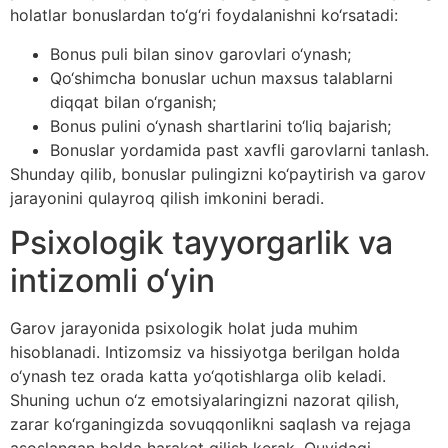
holatlar bonuslardan to‘g‘ri foydalanishni ko‘rsatadi:
Bonus puli bilan sinov garovlari o‘ynash;
Qo‘shimcha bonuslar uchun maxsus talablarni
diqqat bilan o‘rganish;
Bonus pulini o‘ynash shartlarini to‘liq bajarish;
Bonuslar yordamida past xavfli garovlarni tanlash.
Shunday qilib, bonuslar pulingizni ko‘paytirish va garov
jarayonini qulayroq qilish imkonini beradi.
Psixologik tayyorgarlik va
intizomli o‘yin
Garov jarayonida psixologik holat juda muhim
hisoblanadi. Intizomsiz va hissiyotga berilgan holda
o‘ynash tez orada katta yo‘qotishlarga olib keladi.
Shuning uchun o‘z emotsiyalaringizni nazorat qilish,
zarar ko‘rganingizda sovuqqonlikni saqlash va rejaga