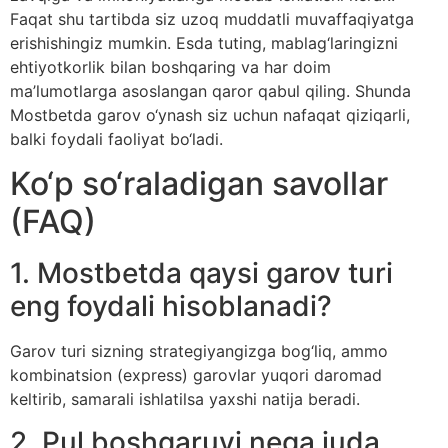
Faqat shu tartibda siz uzoq muddatli muvaffaqiyatga
erishishingiz mumkin. Esda tuting, mablag‘laringizni
ehtiyotkorlik bilan boshqaring va har doim
ma’lumotlarga asoslangan qaror qabul qiling. Shunda
Mostbetda garov o‘ynash siz uchun nafaqat qiziqarli,
balki foydali faoliyat bo‘ladi.
Ko‘p so‘raladigan savollar
(FAQ)
1. Mostbetda qaysi garov turi
eng foydali hisoblanadi?
Garov turi sizning strategiyangizga bog‘liq, ammo
kombinatsion (express) garovlar yuqori daromad
keltirib, samarali ishlatilsa yaxshi natija beradi.
2. Pul boshqaruvi nega juda