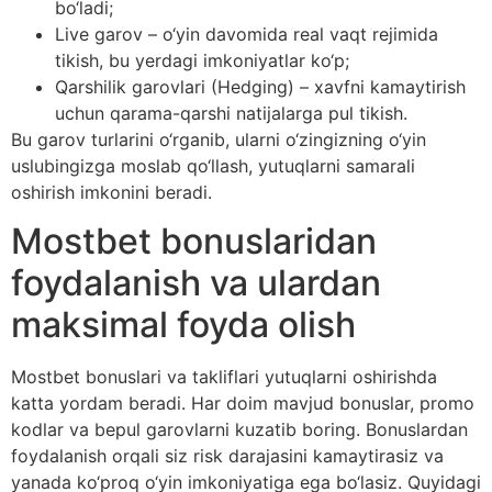
bo‘ladi;
Live garov – o‘yin davomida real vaqt rejimida
tikish, bu yerdagi imkoniyatlar ko‘p;
Qarshilik garovlari (Hedging) – xavfni kamaytirish
uchun qarama-qarshi natijalarga pul tikish.
Bu garov turlarini o‘rganib, ularni o‘zingizning o‘yin
uslubingizga moslab qo‘llash, yutuqlarni samarali
oshirish imkonini beradi.
Mostbet bonuslaridan
foydalanish va ulardan
maksimal foyda olish
Mostbet bonuslari va takliflari yutuqlarni oshirishda
katta yordam beradi. Har doim mavjud bonuslar, promo
kodlar va bepul garovlarni kuzatib boring. Bonuslardan
foydalanish orqali siz risk darajasini kamaytirasiz va
yanada ko‘proq o‘yin imkoniyatiga ega bo‘lasiz. Quyidagi