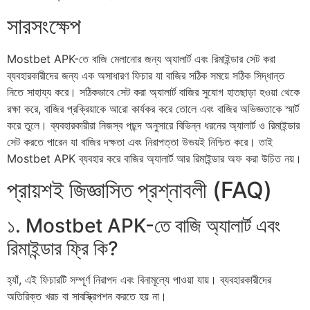
সারসংক্ষেপ
Mostbet APK-তে বাজি মেলানোর জন্য অ্যালার্ট এবং রিমাইন্ডার সেট করা
ব্যবহারকারীদের জন্য এক অসাধারণ ফিচার যা বাজির সঠিক সময়ে সঠিক সিদ্ধান্ত
নিতে সাহায্য করে। সঠিকভাবে সেট করা অ্যালার্ট বাজির সুযোগ হাতছাড়া হওয়া থেকে
রক্ষা করে, বাজির প্রক্রিয়াকে আরো কার্যকর করে তোলে এবং বাজির অভিজ্ঞতাকে স্মার্ট
করে তুলে। ব্যবহারকারীরা নিজস্ব পছন্দ অনুসারে বিভিন্ন ধরনের অ্যালার্ট ও রিমাইন্ডার
সেট করতে পারেন যা বাজির দক্ষতা এবং নিরাপত্তা উভয়ই নিশ্চিত করে। তাই
Mostbet APK ব্যবহার করে বাজির অ্যালার্ট আর রিমাইন্ডার অফ করা উচিত নয়।
প্রায়শই জিজ্ঞাসিত প্রশ্নাবলী (FAQ)
১. Mostbet APK-তে বাজি অ্যালার্ট এবং
রিমাইন্ডার ফ্রি কি?
হ্যাঁ, এই ফিচারটি সম্পূর্ণ নিরাপদ এবং বিনামূল্যে পাওয়া যায়। ব্যবহারকারীদের
অতিরিক্ত খরচ বা সাবস্ক্রিপশন করতে হয় না।