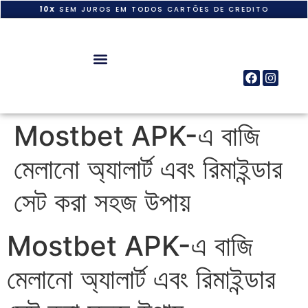
10X
SEM JUROS EM TODOS CARTÕES DE CREDITO
Mostbet APK-এ বাজি
মেলানো অ্যালার্ট এবং রিমাইন্ডার
সেট করা সহজ উপায়
Mostbet APK-এ বাজি
মেলানো অ্যালার্ট এবং রিমাইন্ডার