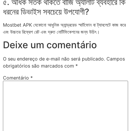
৫. অধিক সতর্ক থাকতে বাজি অ্যালার্ট ব্যবহারে কি
ধরনের ডিভাইস সবচেয়ে উপযোগী?
Mostbet APK যেকোনো আধুনিক অ্যান্ড্রয়েড স্মার্টফোন বা ট্যাবলেটে কাজ করে
এবং উচ্চতর রিফ্রেশ রেট এবং দ্রুত নোটিফিকেশনের জন্য উচিৎ।
Deixe um comentário
O seu endereço de e-mail não será publicado.
Campos
obrigatórios são marcados com
*
Comentário
*