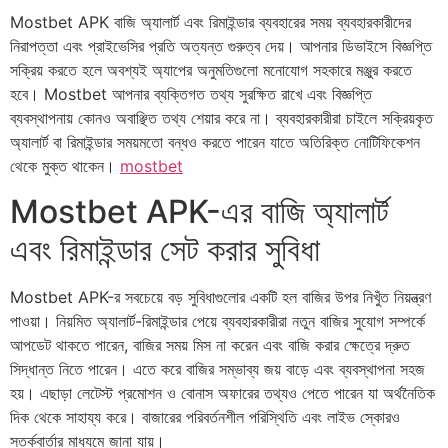
Mostbet APK বাজি অ্যালার্ট এবং রিমাইন্ডার ব্যবহারের সময় ব্যবহারকারীদের
নিরাপত্তা এবং প্রাইভেসির প্রতি অত্যন্ত গুরুত্ব দেয়। আপনার ডিভাইসে বিজ্ঞপ্তি
সক্রিয় করতে হলে অবশ্যই অ্যাপের অনুমতিগুলো মনোযোগ সহকারে মঞ্জুর করতে
হবে। Mostbet আপনার ব্যক্তিগত তথ্য সুরক্ষিত রাখে এবং বিজ্ঞপ্তি
ব্যবস্থাপনায় কোনও অবাঞ্ছিত তথ্য শেয়ার করে না। ব্যবহারকারীরা চাইলে সক্রিয়কৃত
অ্যালার্ট বা রিমাইন্ডার সময়মতো বন্ধও করতে পারেন যাতে অতিরিক্ত নোটিফিকেশন
থেকে মুক্ত থাকেন।
mostbet
Mostbet APK-এর বাজি অ্যালার্ট
এবং রিমাইন্ডার সেট করার সুবিধা
Mostbet APK-র সবচেয়ে বড় সুবিধাগুলোর একটি হল বাজির উপর নিখুঁত নিয়ন্ত্রণ
পাওয়া। নিয়মিত অ্যালার্ট-রিমাইন্ডার পেয়ে ব্যবহারকারীরা নতুন বাজির সুযোগ সম্পর্কে
আপডেট থাকতে পারেন, বাজির সময় মিস না করেন এবং বাজি করার ক্ষেত্রে দ্রুত
সিদ্ধান্ত নিতে পারেন। এতে করে বাজির সম্ভাব্য জয় বাড়ে এবং ব্যবস্থাপনা সহজ
হয়। এছাড়া লেটেস্ট প্রমোশন ও বোনাস অফারের তথ্যও পেতে পারেন যা অর্থনৈতিক
দিক থেকে সাহায্য করে। বাজারের পরিবর্তনশীল পরিস্থিতি এবং লাইভ স্কোরও
সতর্কবার্তার মাধ্যমে জানা যায়।