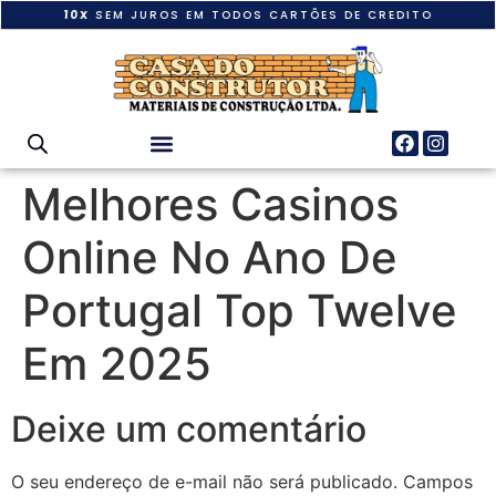
10X
SEM JUROS EM TODOS CARTÕES DE CREDITO
Melhores Casinos
Online No Ano De
Portugal Top Twelve
Em 2025
Deixe um comentário
O seu endereço de e-mail não será publicado.
Campos