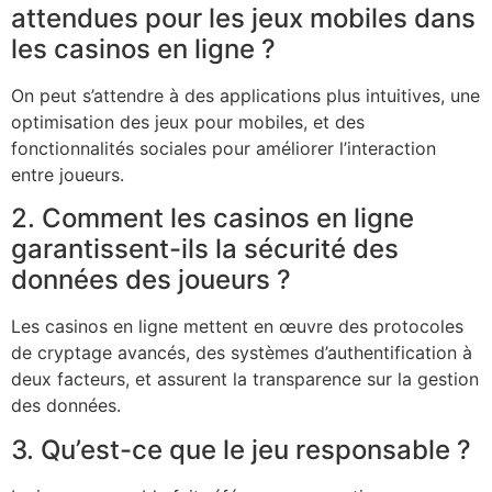
attendues pour les jeux mobiles dans
les casinos en ligne ?
On peut s’attendre à des applications plus intuitives, une
optimisation des jeux pour mobiles, et des
fonctionnalités sociales pour améliorer l’interaction
entre joueurs.
2. Comment les casinos en ligne
garantissent-ils la sécurité des
données des joueurs ?
Les casinos en ligne mettent en œuvre des protocoles
de cryptage avancés, des systèmes d’authentification à
deux facteurs, et assurent la transparence sur la gestion
des données.
3. Qu’est-ce que le jeu responsable ?