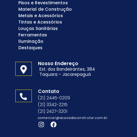
Pisos e Revestimentos
Material de Construção
Metais e Acessórios
Tintas e Acessórios
Louças Sanitárias
Ferramentas
Iluminação
Destaques
Nosso Endereço
Est. dos Bandeirantes, 384
Taquara - Jacarepaguá
Contato
(21) 2445-0209
(21) 3342-2215
(21) 2427-3201
comercial@acasadoconstrutor.com.br