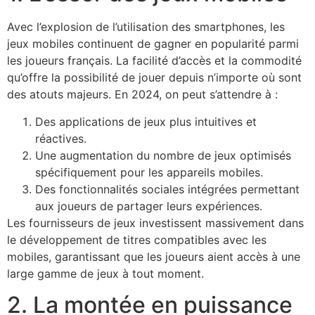
Avec l’explosion de l’utilisation des smartphones, les
jeux mobiles continuent de gagner en popularité parmi
les joueurs français. La facilité d’accès et la commodité
qu’offre la possibilité de jouer depuis n’importe où sont
des atouts majeurs. En 2024, on peut s’attendre à :
Des applications de jeux plus intuitives et
réactives.
Une augmentation du nombre de jeux optimisés
spécifiquement pour les appareils mobiles.
Des fonctionnalités sociales intégrées permettant
aux joueurs de partager leurs expériences.
Les fournisseurs de jeux investissent massivement dans
le développement de titres compatibles avec les
mobiles, garantissant que les joueurs aient accès à une
large gamme de jeux à tout moment.
2. La montée en puissance