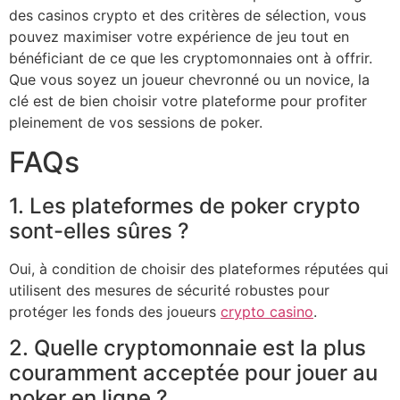
des casinos crypto et des critères de sélection, vous
pouvez maximiser votre expérience de jeu tout en
bénéficiant de ce que les cryptomonnaies ont à offrir.
Que vous soyez un joueur chevronné ou un novice, la
clé est de bien choisir votre plateforme pour profiter
pleinement de vos sessions de poker.
FAQs
1. Les plateformes de poker crypto
sont-elles sûres ?
Oui, à condition de choisir des plateformes réputées qui
utilisent des mesures de sécurité robustes pour
protéger les fonds des joueurs
crypto casino
.
2. Quelle cryptomonnaie est la plus
couramment acceptée pour jouer au
poker en ligne ?