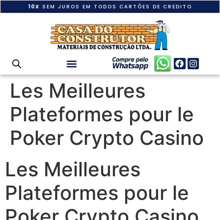
10X
SEM JUROS EM TODOS CARTÕES DE CREDITO
Les Meilleures
Plateformes pour le
Poker Crypto Casino
Les Meilleures
Plateformes pour le
Poker Crypto Casino