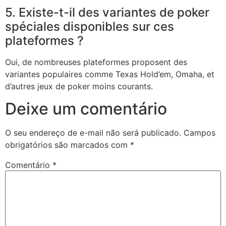
5. Existe-t-il des variantes de poker
spéciales disponibles sur ces
plateformes ?
Oui, de nombreuses plateformes proposent des
variantes populaires comme Texas Hold’em, Omaha, et
d’autres jeux de poker moins courants.
Deixe um comentário
O seu endereço de e-mail não será publicado.
Campos
obrigatórios são marcados com
*
Comentário
*