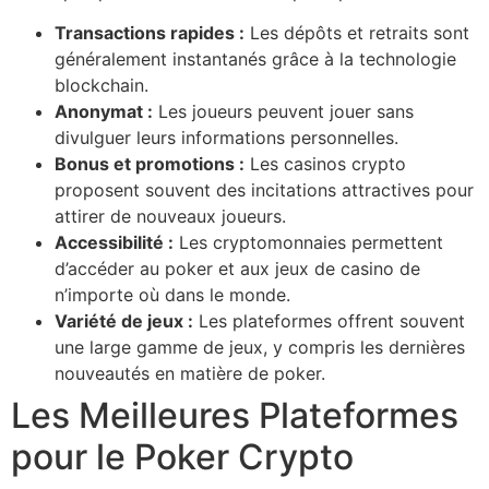
Transactions rapides :
Les dépôts et retraits sont
généralement instantanés grâce à la technologie
blockchain.
Anonymat :
Les joueurs peuvent jouer sans
divulguer leurs informations personnelles.
Bonus et promotions :
Les casinos crypto
proposent souvent des incitations attractives pour
attirer de nouveaux joueurs.
Accessibilité :
Les cryptomonnaies permettent
d’accéder au poker et aux jeux de casino de
n’importe où dans le monde.
Variété de jeux :
Les plateformes offrent souvent
une large gamme de jeux, y compris les dernières
nouveautés en matière de poker.
Les Meilleures Plateformes
pour le Poker Crypto