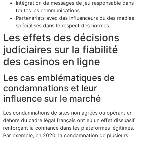
Intégration de messages de jeu responsable dans
toutes les communications
Partenariats avec des influenceurs ou des médias
spécialisés dans le respect des normes
Les effets des décisions
judiciaires sur la fiabilité
des casinos en ligne
Les cas emblématiques de
condamnations et leur
influence sur le marché
Les condamnations de sites non agréés ou opérant en
dehors du cadre légal français ont eu un effet dissuasif,
renforçant la confiance dans les plateformes légitimes.
Par exemple, en 2020, la condamnation de plusieurs