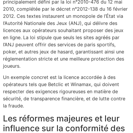
principalement défini par la loi n°2010-476 du 12 mai
2010, complétée par le décret n°2012-138 du 16 février
2012. Ces textes instaurent un monopole de l’État via
l’Autorité Nationale des Jeux (ANJ), qui délivre des
licences aux opérateurs souhaitant proposer des jeux
en ligne. La loi stipule que seuls les sites agréés par
l’ANJ peuvent offrir des services de paris sportifs,
poker, et autres jeux de hasard, garantissant ainsi une
réglementation stricte et une meilleure protection des
joueurs.
Un exemple concret est la licence accordée à des
opérateurs tels que Betclic et Winamax, qui doivent
respecter des exigences rigoureuses en matière de
sécurité, de transparence financière, et de lutte contre
la fraude.
Les réformes majeures et leur
influence sur la conformité des