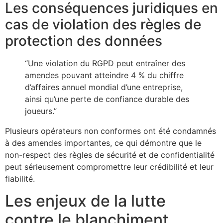
Les conséquences juridiques en
cas de violation des règles de
protection des données
“Une violation du RGPD peut entraîner des
amendes pouvant atteindre 4 % du chiffre
d’affaires annuel mondial d’une entreprise,
ainsi qu’une perte de confiance durable des
joueurs.”
Plusieurs opérateurs non conformes ont été condamnés
à des amendes importantes, ce qui démontre que le
non-respect des règles de sécurité et de confidentialité
peut sérieusement compromettre leur crédibilité et leur
fiabilité.
Les enjeux de la lutte
contre le blanchiment