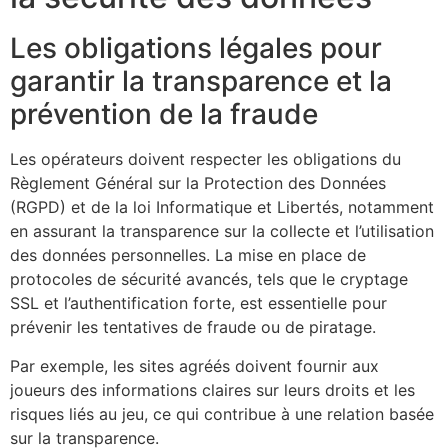
Les obligations légales pour
garantir la transparence et la
prévention de la fraude
Les opérateurs doivent respecter les obligations du
Règlement Général sur la Protection des Données
(RGPD) et de la loi Informatique et Libertés, notamment
en assurant la transparence sur la collecte et l’utilisation
des données personnelles. La mise en place de
protocoles de sécurité avancés, tels que le cryptage
SSL et l’authentification forte, est essentielle pour
prévenir les tentatives de fraude ou de piratage.
Par exemple, les sites agréés doivent fournir aux
joueurs des informations claires sur leurs droits et les
risques liés au jeu, ce qui contribue à une relation basée
sur la transparence.