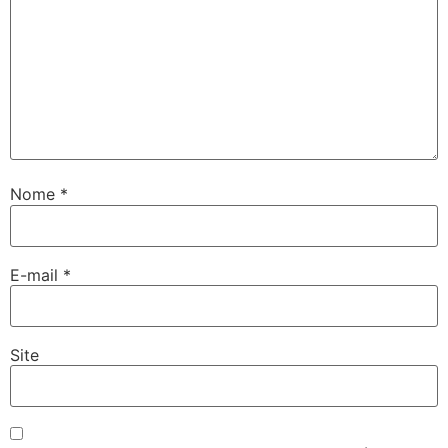
Nome
*
E-mail
*
Site