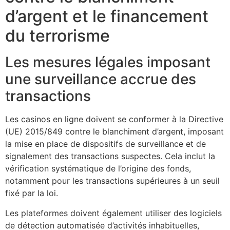
d’argent et le financement
du terrorisme
Les mesures légales imposant
une surveillance accrue des
transactions
Les casinos en ligne doivent se conformer à la Directive
(UE) 2015/849 contre le blanchiment d’argent, imposant
la mise en place de dispositifs de surveillance et de
signalement des transactions suspectes. Cela inclut la
vérification systématique de l’origine des fonds,
notamment pour les transactions supérieures à un seuil
fixé par la loi.
Les plateformes doivent également utiliser des logiciels
de détection automatisée d’activités inhabituelles,