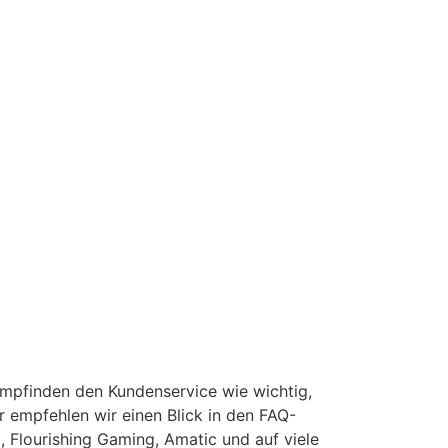
mpfinden den Kundenservice wie wichtig,
er empfehlen wir einen Blick in den FAQ-
, Flourishing Gaming, Amatic und auf viele