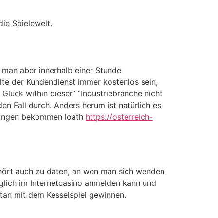
ie Spielewelt.
t man aber innerhalb einer Stunde
lte der Kundendienst immer kostenlos sein,
 Glück within dieser” “Industriebranche nicht
den Fall durch. Anders herum ist natürlich es
hnungen bekommen loath
https://osterreich-
gehört auch zu daten, an wen man sich wenden
glich im Internetcasino anmelden kann und
tan mit dem Kesselspiel gewinnen.