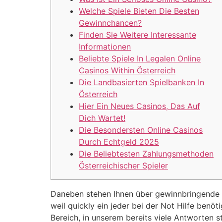
Welche Spiele Bieten Die Besten
Gewinnchancen?
Finden Sie Weitere Interessante
Informationen
Beliebte Spiele In Legalen Online
Casinos Within Österreich
Die Landbasierten Spielbanken In
Österreich
Hier Ein Neues Casinos, Das Auf
Dich Wartet!
Die Besondersten Online Casinos
Durch Echtgeld 2025
Die Beliebtesten Zahlungsmethoden
Österreichischer Spieler
Daneben stehen Ihnen über gewinnbringende 
weil quickly ein jeder bei der Not Hilfe benöt
Bereich, in unserem bereits viele Antworten s