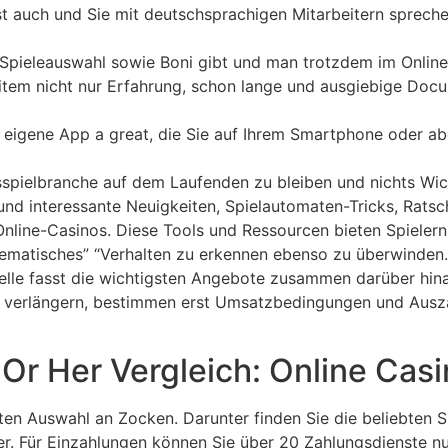
st auch und Sie mit deutschsprachigen Mitarbeitern sprechen
 Spieleauswahl sowie Boni gibt und man trotzdem im Online O
eitem nicht nur Erfahrung, schon lange und ausgiebige Do
 eigene App a great, die Sie auf Ihrem Smartphone oder ab
spielbranche auf dem Laufenden zu bleiben und nichts Wic
n und interessante Neuigkeiten, Spielautomaten-Tricks, Rat
Online-Casinos. Diese Tools und Ressourcen bieten Spieler
atisches” “Verhalten zu erkennen ebenso zu überwinden. O
belle fasst die wichtigsten Angebote zusammen darüber hina
ß verlängern, bestimmen erst Umsatzbedingungen und Auszah
r Her Vergleich: Online Casin
iten Auswahl an Zocken. Darunter finden Sie die beliebten
r. Für Einzahlungen können Sie über 20 Zahlungsdienste n