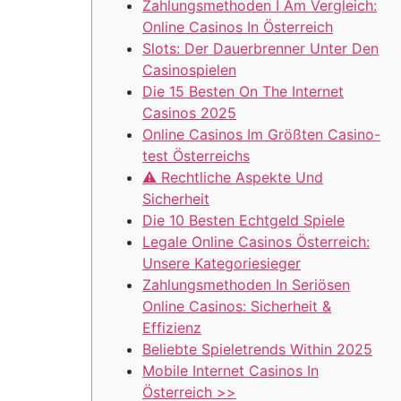
Zahlungsmethoden I Am Vergleich:
Online Casinos In Österreich
Slots: Der Dauerbrenner Unter Den
Casinospielen
Die 15 Besten On The Internet
Casinos 2025
Online Casinos Im Größten Casino-
test Österreichs
⚠️ Rechtliche Aspekte Und
Sicherheit
Die 10 Besten Echtgeld Spiele
Legale Online Casinos Österreich:
Unsere Kategoriesieger
Zahlungsmethoden In Seriösen
Online Casinos: Sicherheit &
Effizienz
Beliebte Spieletrends Within 2025
Mobile Internet Casinos In
Österreich >>