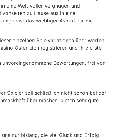
 in eine Welt voller Vergnügen und
 vonseiten zu Hause aus in eine
ungen ist das wichtiger Aspekt für die
ieser einzelnen Spielvariationen über werfen.
ino Österreich registrieren und Ihre erste
ich unvoreingenommene Bewertungen, frei von
 Spieler soll schließlich nicht schon bei der
chmackhaft über machen, bieten sehr gute
 uns nur bislang, die viel Glück und Erfolg