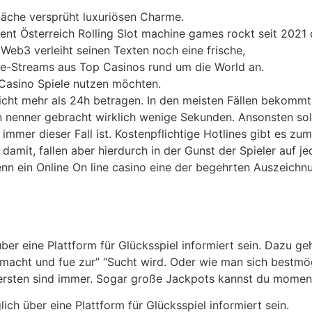
läche versprüht luxuriösen Charme.
nt Österreich Rolling Slot machine games rockt seit 2021 d
Web3 verleiht seinen Texten noch eine frische,
ve-Streams aus Top Casinos rund um die World an.
 Casino Spiele nutzen möchten.
 nicht mehr als 24h betragen. In den meisten Fällen bekomm
n nenner gebracht wirklich wenige Sekunden. Ansonsten sol
mmer dieser Fall ist. Kostenpflichtige Hotlines gibt es zum
amit, fallen aber hierdurch in der Gunst der Spieler auf je
enn ein Online On line casino eine der begehrten Auszeic
ber eine Plattform für Glücksspiel informiert sein. Dazu 
macht und fue zur” “Sucht wird. Oder wie man sich bestmö
hersten sind immer. Sogar große Jackpots kannst du momen
ch über eine Plattform für Glücksspiel informiert sein.