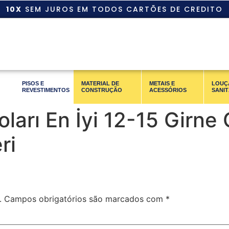
10X
SEM JUROS EM TODOS CARTÕES DE CREDITO
PISOS E
MATERIAL DE
METAIS E
LOUÇ
REVESTIMENTOS
CONSTRUÇÃO
ACESSÓRIOS
SANIT
oları En İyi 12-15 Girn
ri
.
Campos obrigatórios são marcados com
*