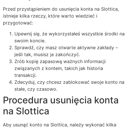
Przed przystąpieniem do usunięcia konta na Slottica,
istnieje kilka rzeczy, które warto wiedzieć i
przygotować:
Upewnij się, że wykorzystałeś wszystkie środki na
swoim koncie.
Sprawdź, czy masz otwarte aktywne zakłady –
jeśli tak, musisz je zakończyć.
Zrób kopię zapasową ważnych informacji
związanych z kontem, takich jak historia
transakcji.
Zdecyduj, czy chcesz zablokować swoje konto na
stałe, czy czasowo.
Procedura usunięcia konta
na Slottica
Aby usunąć konto na Slottica, należy wykonać kilka