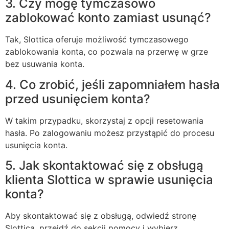
3. Czy mogę tymczasowo
zablokować konto zamiast usunąć?
Tak, Slottica oferuje możliwość tymczasowego
zablokowania konta, co pozwala na przerwę w grze
bez usuwania konta.
4. Co zrobić, jeśli zapomniałem hasła
przed usunięciem konta?
W takim przypadku, skorzystaj z opcji resetowania
hasła. Po zalogowaniu możesz przystąpić do procesu
usunięcia konta.
5. Jak skontaktować się z obsługą
klienta Slottica w sprawie usunięcia
konta?
Aby skontaktować się z obsługą, odwiedź stronę
Slottica, przejdź do sekcji pomocy i wybierz