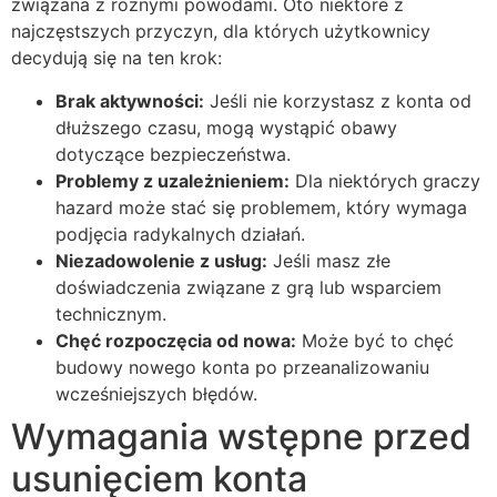
związana z różnymi powodami. Oto niektóre z
najczęstszych przyczyn, dla których użytkownicy
decydują się na ten krok:
Brak aktywności:
Jeśli nie korzystasz z konta od
dłuższego czasu, mogą wystąpić obawy
dotyczące bezpieczeństwa.
Problemy z uzależnieniem:
Dla niektórych graczy
hazard może stać się problemem, który wymaga
podjęcia radykalnych działań.
Niezadowolenie z usług:
Jeśli masz złe
doświadczenia związane z grą lub wsparciem
technicznym.
Chęć rozpoczęcia od nowa:
Może być to chęć
budowy nowego konta po przeanalizowaniu
wcześniejszych błędów.
Wymagania wstępne przed
usunięciem konta