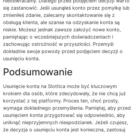
nieodwracalny. Dlatego przed podjęciem decyzji warto
się zastanowić. Jeśli usunąłeś konto przez pomyłkę lub
zmieniłeś zdanie, zalecamy skontaktowanie się z
obsługą klienta, ale szanse na odzyskanie konta są
niskie. Możesz jednak zawsze założyć nowe konto,
pamiętając o wcześniejszych doświadczeniach i
zachowując ostrożność w przyszłości. Przemyśl
dokładnie swoje powody przed podjęciem decyzji o
usunięciu konta.
Podsumowanie
Usunięcie konta na Slottica może być kluczowym
krokiem dla osób, które zdecydowały, że nie chcą już
korzystać z tej platformy. Proces ten, choć prosty,
wymaga dokładnego przemyślenia. Pamiętaj, aby przed
usunięciem konta przygotować się odpowiednio, aby
uniknąć nieprzyjemnych niespodzianek. Jeżeli czujesz,
że decyzja o usunięciu konta jest konieczna, zastosuj