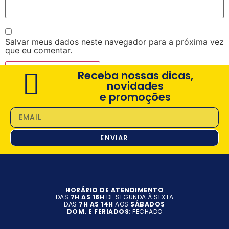
Salvar meus dados neste navegador para a próxima vez
que eu comentar.
Receba nossas dicas,
novidades
e promoções
ENVIAR
HORÁRIO DE ATENDIMENTO
DAS
7H AS 18H
DE SEGUNDA À SEXTA
DAS
7H AS 14H
AOS
SÁBADOS
DOM. E FERIADOS
: FECHADO