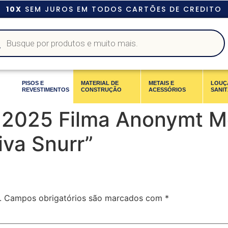
10X
SEM JUROS EM TODOS CARTÕES DE CREDITO
PISOS E
MATERIAL DE
METAIS E
LOUÇ
REVESTIMENTOS
CONSTRUÇÃO
ACESSÓRIOS
SANIT
o 2025 Filma Anonymt 
va Snurr”
.
Campos obrigatórios são marcados com
*