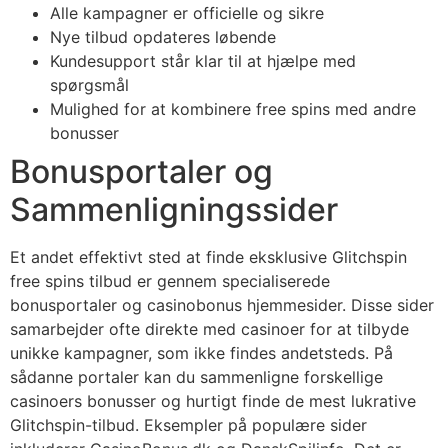
Alle kampagner er officielle og sikre
Nye tilbud opdateres løbende
Kundesupport står klar til at hjælpe med
spørgsmål
Mulighed for at kombinere free spins med andre
bonusser
Bonusportaler og
Sammenligningssider
Et andet effektivt sted at finde eksklusive Glitchspin
free spins tilbud er gennem specialiserede
bonusportaler og casinobonus hjemmesider. Disse sider
samarbejder ofte direkte med casinoer for at tilbyde
unikke kampagner, som ikke findes andetsteds. På
sådanne portaler kan du sammenligne forskellige
casinoers bonusser og hurtigt finde de mest lukrative
Glitchspin-tilbud. Eksempler på populære sider