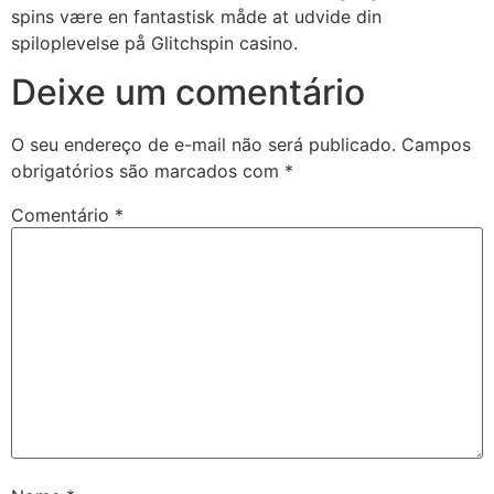
spins være en fantastisk måde at udvide din
spiloplevelse på Glitchspin casino.
Deixe um comentário
O seu endereço de e-mail não será publicado.
Campos
obrigatórios são marcados com
*
Comentário
*