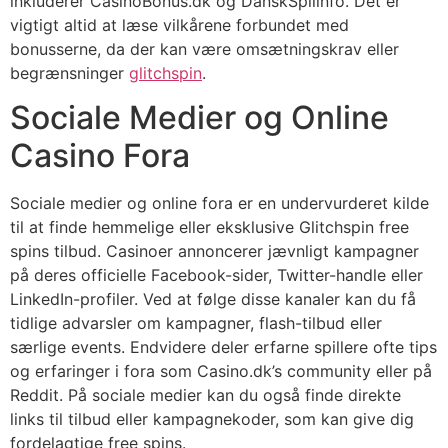
inkluderer CasinoBonus.dk og DanskSpilinfo. Det er
vigtigt altid at læse vilkårene forbundet med
bonusserne, da der kan være omsætningskrav eller
begrænsninger
glitchspin
.
Sociale Medier og Online
Casino Fora
Sociale medier og online fora er en undervurderet kilde
til at finde hemmelige eller eksklusive Glitchspin free
spins tilbud. Casinoer annoncerer jævnligt kampagner
på deres officielle Facebook-sider, Twitter-handle eller
LinkedIn-profiler. Ved at følge disse kanaler kan du få
tidlige advarsler om kampagner, flash-tilbud eller
særlige events. Endvidere deler erfarne spillere ofte tips
og erfaringer i fora som Casino.dk’s community eller på
Reddit. På sociale medier kan du også finde direkte
links til tilbud eller kampagnekoder, som kan give dig
fordelagtige free spins.