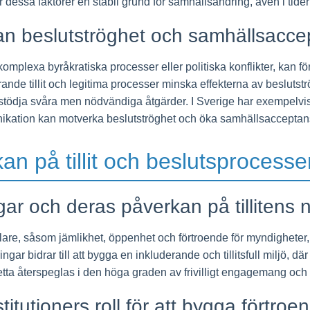
dessa faktorer en stabil grund för samhällsändring, även i tider
an beslutströghet och samhällsacce
komplexa byråkratiska processer eller politiska konflikter, kan f
ande tillit och legitima processer minska effekterna av besluts
stödja svåra men nödvändiga åtgärder. I Sverige har exempelvis
ikation kan motverka beslutströghet och öka samhällsacceptan
an på tillit och beslutsprocesse
ar och deras påverkan på tillitens n
e, såsom jämlikhet, öppenhet och förtroende för myndigheter, ska
ngar bidrar till att bygga en inkluderande och tillitsfull miljö, d
ta återspeglas i den höga graden av frivilligt engagemang och tillit
titutioners roll för att bygga förtroe