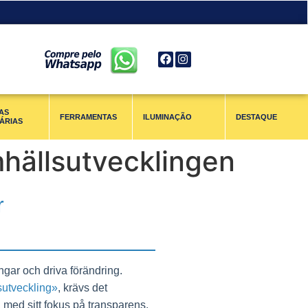
AS
FERRAMENTAS
ILUMINAÇÃO
DESTAQUE
ÁRIAS
mhällsutvecklingen
r
ngar och driva förändring.
sutveckling»
, krävs det
 med sitt fokus på transparens,