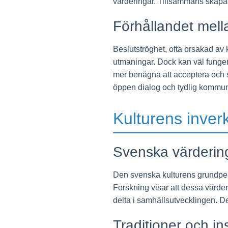
värderingar. Tillsammans skapar 
Förhållandet mell
Beslutströghet, ofta orsakad av 
utmaningar. Dock kan väl funger
mer benägna att acceptera och 
öppen dialog och tydlig kommun
Kulturens inverk
Svenska värdering
Den svenska kulturens grundpelar
Forskning visar att dessa värderi
delta i samhällsutvecklingen. Det
Traditioner och ins