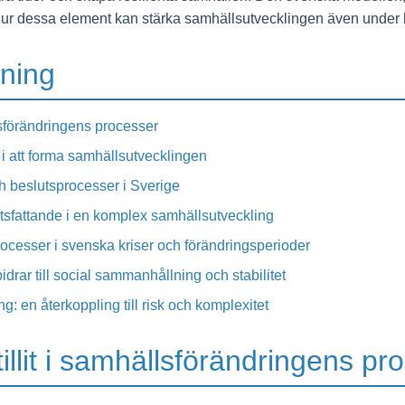
sar hur dessa element kan stärka samhällsutvecklingen även under 
kning
llsförändringens processer
 i att forma samhällsutvecklingen
ch beslutsprocesser i Sverige
lutsfattande i en komplex samhällsutveckling
sprocesser i svenska kriser och förändringsperioder
bidrar till social sammanhållning och stabilitet
ring: en återkoppling till risk och komplexitet
illit i samhällsförändringens pr