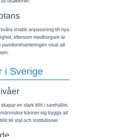
 av osäkerhet.
ptans
örsvåra snabb anpassning till nya
tröghet, eftersom medborgare är
 pandemihanteringen visat att
sen.
r i Sverige
ivåer
par en stark tillit i samhället.
är människor känner sig trygga att
 till stat och institutioner.
nde