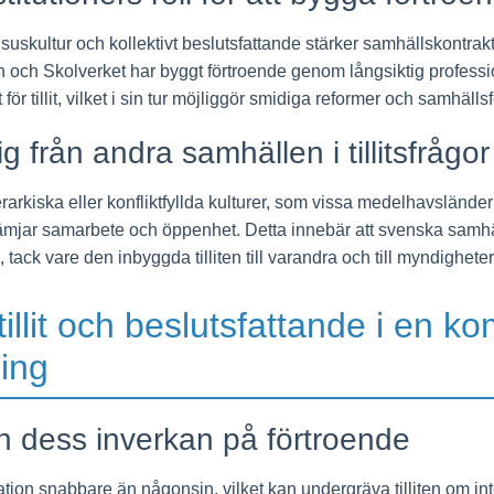
skultur och kollektivt beslutsfattande stärker samhällskontrakte
n och Skolverket har byggt förtroende genom långsiktig profess
för tillit, vilket i sin tur möjliggör smidiga reformer och samhälls
sig från andra samhällen i tillitsfrågor
rkiska eller konfliktfyllda kulturer, som vissa medelhavsländer 
 främjar samarbete och öppenhet. Detta innebär att svenska samhä
ack vare den inbyggda tilliten till varandra och till myndigheter
illit och beslutsfattande i en k
ing
h dess inverkan på förtroende
ation snabbare än någonsin, vilket kan undergräva tilliten om inte