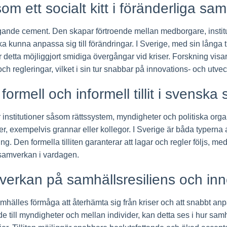
 som ett socialt kitt i föränderliga sa
gande cement. Den skapar förtroende mellan medborgare, institu
a kunna anpassa sig till förändringar. I Sverige, med sin långa t
r, har detta möjliggjort smidiga övergångar vid kriser. Forskning visa
ch regleringar, vilket i sin tur snabbar på innovations- och utve
ormell och informell tillit i svenska
ör institutioner såsom rättssystem, myndigheter och politiska organ.
er, exempelvis grannar eller kollegor. I Sverige är båda typerna av
g. Den formella tilliten garanterar att lagar och regler följs, med
 samverkan i vardagen.
åverkan på samhällsresiliens och in
samhälles förmåga att återhämta sig från kriser och att snabbt anpas
 både till myndigheter och mellan individer, kan detta ses i hur s