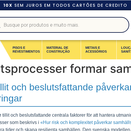
10X
SEM JUROS EM TODOS CARTÕES DE CREDITO
PISOS E
MATERIAL DE
METAIS E
LOUÇ
REVESTIMENTOS
CONSTRUÇÃO
ACESSÓRIOS
SANIT
slutsprocesser formar sa
illit och beslutsfattande påverka
ringar
illit och beslutsfattande centrala faktorer för att hantera utmani
esser som beskrivs i
«Hur risk och komplexitet påverkar samhäll
äkra tider och skapa resilienta samhällen. Den svenska modellen,