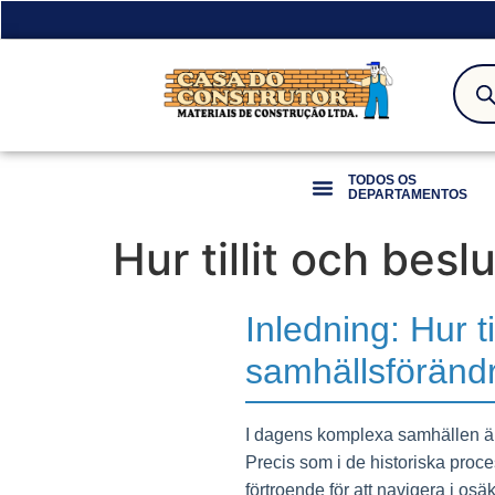
TODOS OS
DEPARTAMENTOS
Hur tillit och be
Inledning: Hur t
samhällsföränd
I dagens komplexa samhällen är t
Precis som i de historiska proc
förtroende för att navigera i os