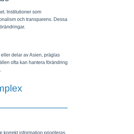
t. Institutioner som
ionalism och transparens. Dessa
förändringar.
eller delar av Asien, präglas
llen ofta kan hantera förändring
.
omplex
 korrekt information prioriteras.