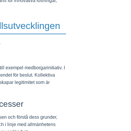
ns för innovativa lösningar,
llsutvecklingen
r
ill exempel medborgarinitiativ. I
ndet för beslut. Kollektiva
kapar legitimitet som är
ocesser
en och förstå dess grunder,
 och i linje med allmänhetens