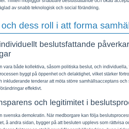
er. Tilliten möjliggör snabbare beslutsfattande och ökad accepta
räglad av snabb teknologisk och social förändring.
 och dess roll i att forma samhä
 individuellt beslutsfattande påverka
gar
vara både kollektiva, såsom politiska beslut, och individuella, t
cessen byggt på öppenhet och delaktighet, vilket stärker förtroe
ch inkluderande tenderar att möta större samhällsacceptans och s
örändringar effektivt.
nsparens och legitimitet i beslutspr
en svenska demokratin. När medborgare kan följa beslutsprocess
timitet, å andra sidan, bygger på att besluten upplevs som rättvisa