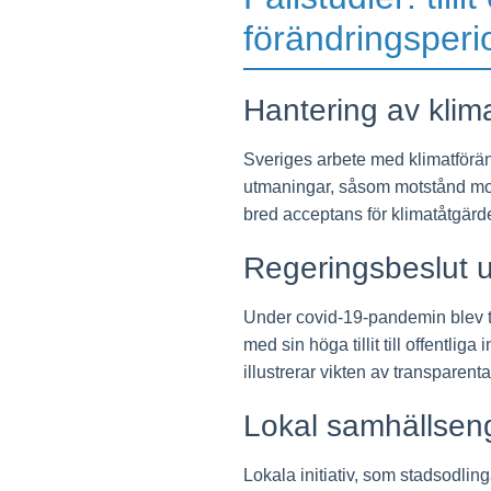
förändringsperi
Hantering av klim
Sveriges arbete med klimatförändr
utmaningar, såsom motstånd mot
bred acceptans för klimatåtgärde
Regeringsbeslut 
Under covid-19-pandemin blev til
med sin höga tillit till offentlig
illustrerar vikten av transparen
Lokal samhällsen
Lokala initiativ, som stadsodlinga