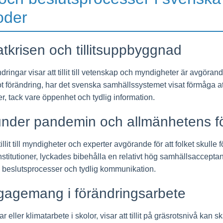
oder
atkrisen och tillitsuppbyggnad
ingar visar att tillit till vetenskap och myndigheter är avgörande
 förändring, har det svenska samhällssystemet visat förmåga at
r, tack vare öppenhet och tydlig information.
under pandemin och allmänhetens f
lit till myndigheter och experter avgörande för att folket skulle
a institutioner, lyckades bibehålla en relativt hög samhällsacceptan
ta beslutsprocesser och tydlig kommunikation.
gagemang i förändringsarbete
r eller klimatarbete i skolor, visar att tillit på gräsrotsnivå kan