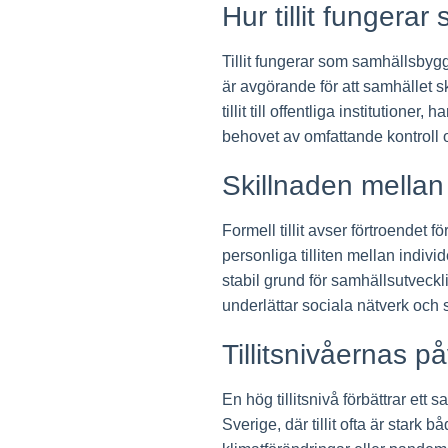
Hur tillit fungerar
Tillit fungerar som samhällsbyg
är avgörande för att samhället sk
tillit till offentliga institutione
behovet av omfattande kontroll o
Skillnaden mellan f
Formell tillit avser förtroendet f
personliga tilliten mellan individ
stabil grund för samhällsutvecklin
underlättar sociala nätverk och
Tillitsnivåernas p
En hög tillitsnivå förbättrar ett 
Sverige, där tillit ofta är stark