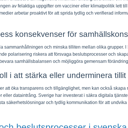
en av felaktiga uppgifter om vacciner eller klimatpolitik lett till 
ier arbetar proaktivt för att sprida tydlig och verifierad informa
 dess konsekvenser för samhällskon
a sammanhållningen och minska tilliten mellan olika grupper. I 
de polarisering riskera att försvaga beslutsprocesser och skapa s
r att bevara samhällsbalansen och möjliggöra gemensam förändring
ll i att stärka eller underminera tillit
er att öka transparens och tillgänglighet, men kan också skapa nya
ller dataintrång. Sverige har investerat i säkra digitala tjänste
sta säkerhetslösningar och tydlig kommunikation för att undvika a
lit och beslutsprocesser i svenska