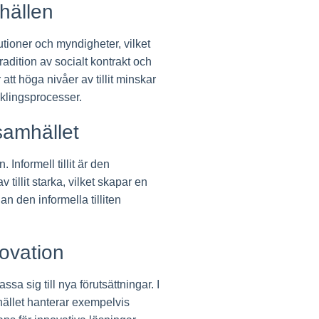
mhällen
tioner och myndigheter, vilket
radition av socialt kontrakt och
r att höga nivåer av tillit minskar
cklingsprocesser.
 samhället
 Informell tillit är den
 tillit starka, vilket skapar en
an den informella tilliten
novation
sa sig till nya förutsättningar. I
amhället hanterar exempelvis