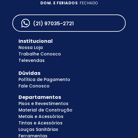
DOM. E FERIADOS
: FECHADO
(21) 97035-2721
Institucional
Nossa Loja
Trabalhe Conosco
Televendas
Dúvidas
Política de Pagamento
Fale Conosco
Departamentos
Pisos e Revestimentos
Material de Construção
Metais e Acessórios
Tintas e Acessórios
Louças Sanitárias
Ferramentas