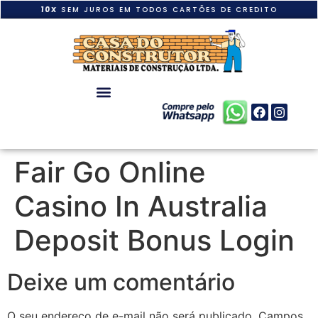
10X
SEM JUROS EM TODOS CARTÕES DE CREDITO
Fair Go Online
Casino In Australia
Deposit Bonus Login
Deixe um comentário
O seu endereço de e-mail não será publicado.
Campos