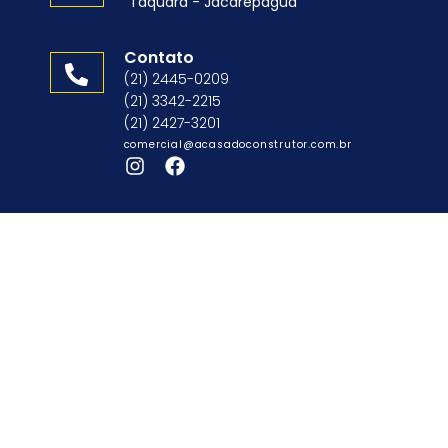
Taquara - Jacarepaguá
Contato
(21) 2445-0209
(21) 3342-2215
(21) 2427-3201
comercial@acasadoconstrutor.com.br