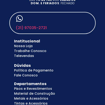
DOM. E FERIADOS
: FECHADO
(21) 97035-2721
Institucional
Nossa Loja
Trabalhe Conosco
Televendas
Dúvidas
Política de Pagamento
Fale Conosco
Departamentos
Pisos e Revestimentos
Material de Construção
Metais e Acessórios
Tintas e Acessórios