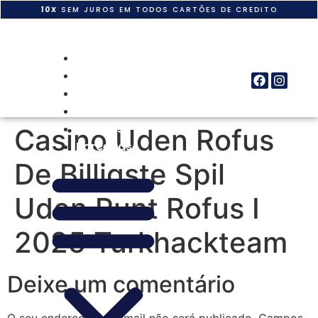
10X
SEM JUROS EM TODOS CARTÕES DE CREDITO
Home
Quem Somos
Produtos
Obras
Clientes
Casino Uden Rofus
Parcerias
De Billigste Spil
Uden Runt Rofus I
2025 Turkhackteam
Deixe um comentário