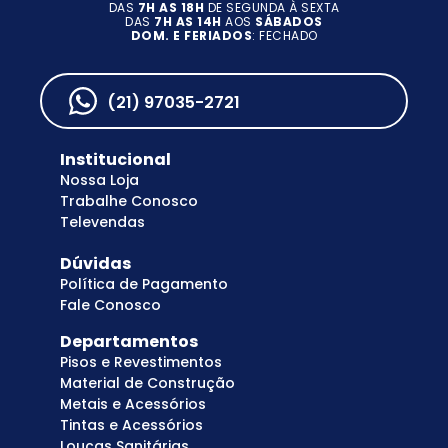
DAS
7H AS 18H
DE SEGUNDA À SEXTA
DAS
7H AS 14H
AOS
SÁBADOS
DOM. E FERIADOS
: FECHADO
(21) 97035-2721
Institucional
Nossa Loja
Trabalhe Conosco
Televendas
Dúvidas
Política de Pagamento
Fale Conosco
Departamentos
Pisos e Revestimentos
Material de Construção
Metais e Acessórios
Tintas e Acessórios
Louças Sanitárias