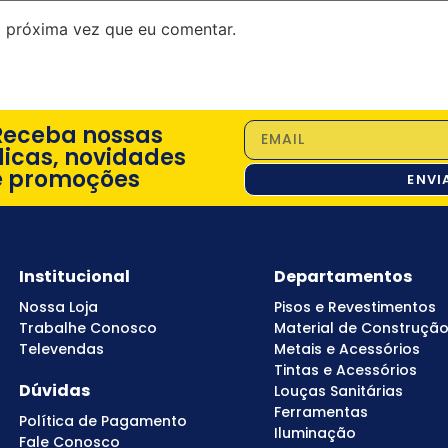
 próxima vez que eu comentar.
Receba nossas
dicas, novidades
e promoções
ENVI
Institucional
Departamentos
Nossa Loja
Pisos e Revestimentos
Trabalhe Conosco
Material de Construçã
Televendas
Metais e Acessórios
Tintas e Acessórios
Dúvidas
Louças Sanitárias
Ferramentas
Política de Pagamento
Iluminação
Fale Conosco