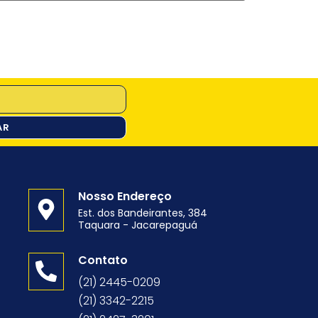
AR
Nosso Endereço
Est. dos Bandeirantes, 384
Taquara - Jacarepaguá
o
Contato
(21) 2445-0209
(21) 3342-2215