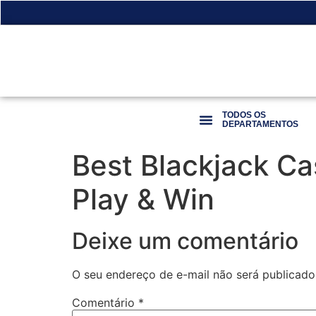
TODOS OS
DEPARTAMENTOS
Best Blackjack Ca
Play & Win
Deixe um comentário
O seu endereço de e-mail não será publicado
Comentário
*