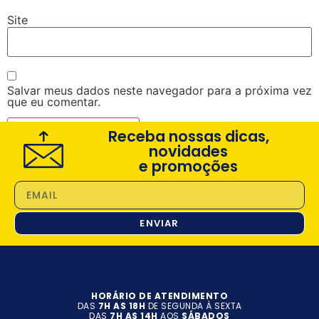
Site
Salvar meus dados neste navegador para a próxima vez
que eu comentar.
Receba nossas dicas,
novidades
e promoções
ENVIAR
HORÁRIO DE ATENDIMENTO
DAS
7H AS 18H
DE SEGUNDA À SEXTA
DAS
7H AS 14H
AOS
SÁBADOS