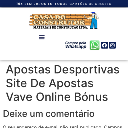
10X
SEM JUROS EM TODOS CARTÕES DE CREDITO
Apostas Desportivas
Site De Apostas
Vave Online Bónus
Deixe um comentário
O seu endereço de e-mail não será publicado.
Campos