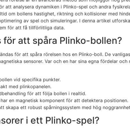
för att analysera dynamiken i Plinko-spel och andra fysikre
tid om bollens hastighet, riktning och kollisioner med hind
timering av spel och simuleringar. I denna artikel utforska
för att få tillförlitliga data.
för att spåra Plinko-bollen?
ndas för att spåra rörelsen hos en Plinko-boll. De vanligas
gnetiska sensorer. Var och en har sina egna fördelar och 
ollen vid specifika punkter.
takt med plinkopanelen.
ehandling för att följa bollen i realtid.
 har en magnetisk komponent för att detektera positionen.
att skapa ett robust spårningssystem med hög noggrannhet
orer i ett Plinko-spel?