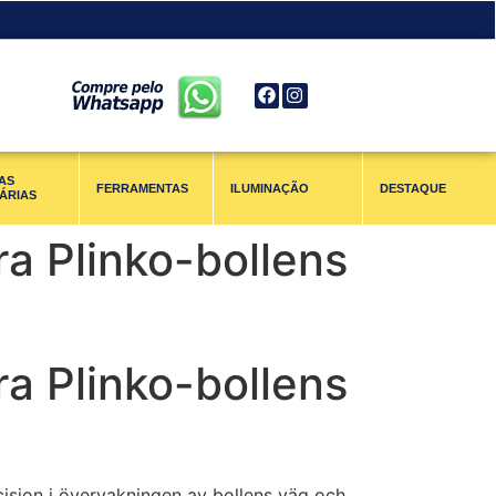
AS
FERRAMENTAS
ILUMINAÇÃO
DESTAQUE
ÁRIAS
ra Plinko-bollens
ra Plinko-bollens
cision i övervakningen av bollens väg och