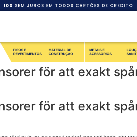
10X
SEM JUROS EM TODOS CARTÕES DE CREDITO
PISOS E
MATERIAL DE
METAIS E
LOUÇ
REVESTIMENTOS
CONSTRUÇÃO
ACESSÓRIOS
SANIT
sorer för att exakt spå
sorer för att exakt spå
llens rörelse är en avancerad metod som möjliggör hög pre