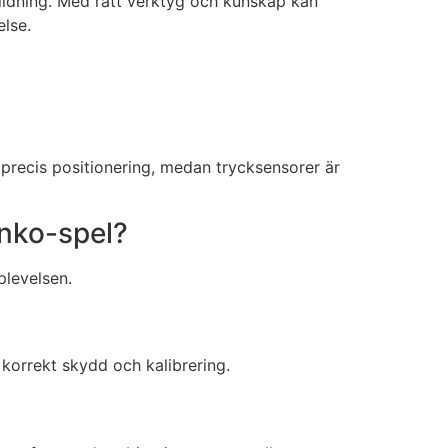
ildning. Med rätt verktyg och kunskap kan
else.
recis positionering, medan trycksensorer är
inko-spel?
plevelsen.
 korrekt skydd och kalibrering.