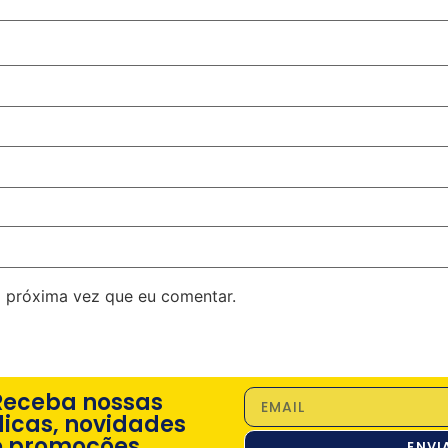
 próxima vez que eu comentar.
Receba nossas
dicas, novidades
e promoções
ENVI