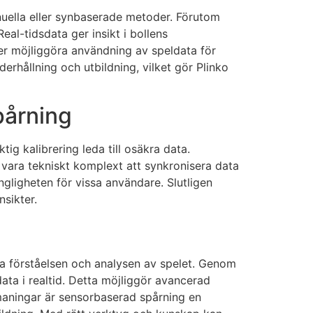
nuella eller synbaserade metoder. Förutom
eal-tidsdata ger insikt i bollens
er möjliggöra användning av speldata för
derhållning och utbildning, vilket gör Plinko
pårning
ig kalibrering leda till osäkra data.
vara tekniskt komplext att synkronisera data
gligheten för vissa användare. Slutligen
nsikter.
tra förståelsen och analysen av spelet. Genom
data i realtid. Detta möjliggör avancerad
maningar är sensorbaserad spårning en