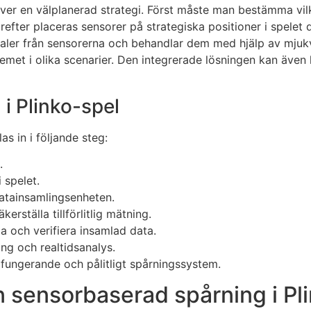
kräver en välplanerad strategi. Först måste man bestämma v
Därefter placeras sensorer på strategiska positioner i spelet 
gnaler från sensorerna och behandlar dem med hjälp av mjukv
temet i olika scenarier. Den integrerade lösningen kan även
 i Plinko-spel
as in i följande steg:
.
 spelet.
datainsamlingsenheten.
erställa tillförlitlig mätning.
la och verifiera insamlad data.
ng och realtidsanalys.
ungerande och pålitligt spårningssystem.
 sensorbaserad spårning i Pl