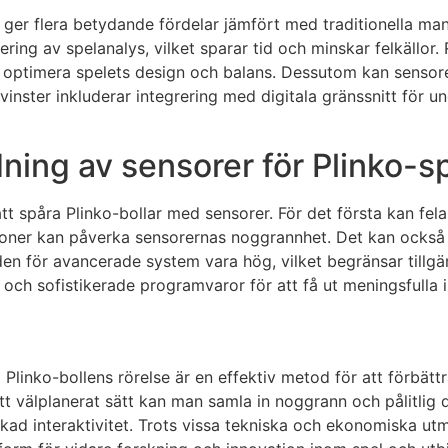
r ger flera betydande fördelar jämfört med traditionella ma
ing av spelanalys, vilket sparar tid och minskar felkällor. R
t optimera spelets design och balans. Dessutom kan sensor
 vinster inkluderar integrering med digitala gränssnitt för un
ning av sensorer för Plinko-s
t spåra Plinko-bollar med sensorer. För det första kan felakt
tioner kan påverka sensorernas noggrannhet. Det kan också 
n för avancerade system vara hög, vilket begränsar tillgän
och sofistikerade programvaror för att få ut meningsfulla i
Plinko-bollens rörelse är en effektiv metod för att förbät
tt välplanerat sätt kan man samla in noggrann och pålitlig 
kad interaktivitet. Trots vissa tekniska och ekonomiska ut