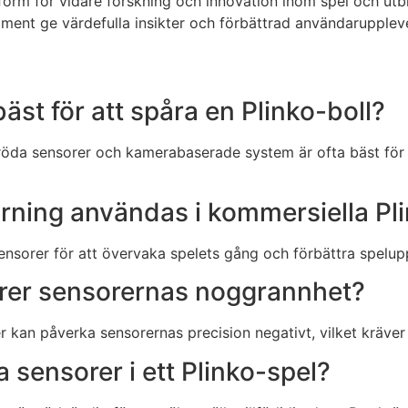
orm för vidare forskning och innovation inom spel och utb
iment ge värdefulla insikter och förbättrad användarupplev
bäst för att spåra en Plinko-boll?
öda sensorer och kamerabaserade system är ofta bäst för p
rning användas i kommersiella Pl
nsorer för att övervaka spelets gång och förbättra spelup
orer sensorernas noggrannhet?
er kan påverka sensorernas precision negativt, vilket kräver
ra sensorer i ett Plinko-spel?