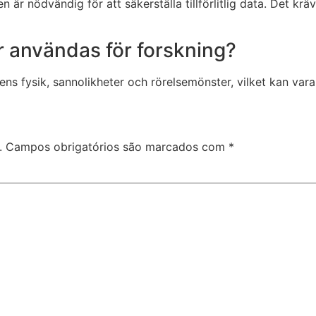
 är nödvändig för att säkerställa tillförlitlig data. Det kr
r användas för forskning?
llens fysik, sannolikheter och rörelsemönster, vilket kan var
.
Campos obrigatórios são marcados com
*