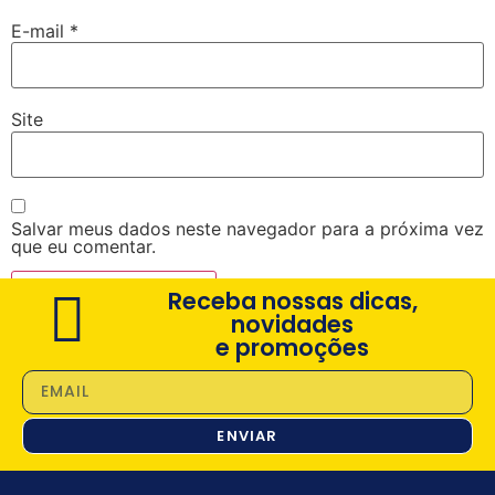
E-mail
*
Site
Salvar meus dados neste navegador para a próxima vez
que eu comentar.
Receba nossas dicas,
novidades
e promoções
ENVIAR