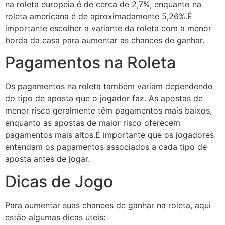
na roleta europeia é de cerca de 2,7%, enquanto na
roleta americana é de aproximadamente 5,26%.É
importante escolher a variante da roleta com a menor
borda da casa para aumentar as chances de ganhar.
Pagamentos na Roleta
Os pagamentos na roleta também variam dependendo
do tipo de aposta que o jogador faz. As apostas de
menor risco geralmente têm pagamentos mais baixos,
enquanto as apostas de maior risco oferecem
pagamentos mais altos.É importante que os jogadores
entendam os pagamentos associados a cada tipo de
aposta antes de jogar.
Dicas de Jogo
Para aumentar suas chances de ganhar na roleta, aqui
estão algumas dicas úteis: