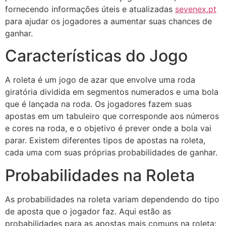
fornecendo informações úteis e atualizadas
sevenex.pt
para ajudar os jogadores
a aumentar suas chances de
ganhar.
Características do Jogo
A roleta é um jogo de azar que envolve uma roda
giratória dividida em segmentos numerados e uma bola
que é lançada na roda. Os jogadores fazem suas
apostas em um tabuleiro que corresponde aos números
e cores na roda, e o objetivo é prever onde a bola vai
parar. Existem diferentes tipos de apostas na roleta,
cada uma com suas próprias probabilidades de ganhar.
Probabilidades na Roleta
As probabilidades na roleta variam dependendo do tipo
de aposta que o jogador faz. Aqui estão as
probabilidades para as apostas mais comuns na roleta: