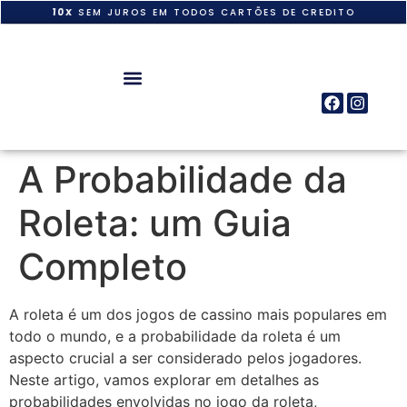
10X
SEM JUROS EM TODOS CARTÕES DE CREDITO
A Probabilidade da
Roleta: um Guia
Completo
A roleta é um dos jogos de cassino mais populares em
todo o mundo, e a probabilidade da roleta é um
aspecto crucial a ser considerado pelos jogadores.
Neste artigo, vamos explorar em detalhes as
probabilidades envolvidas no jogo da roleta,