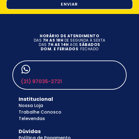
ENVIAR
HORÁRIO DE ATENDIMENTO
DAS
7H AS 18H
DE SEGUNDA À SEXTA
DAS
7H AS 14H
AOS
SÁBADOS
DOM. E FERIADOS
: FECHADO
(21) 97035-2721
Institucional
Nossa Loja
Trabalhe Conosco
Televendas
Dúvidas
Política de Pagamento