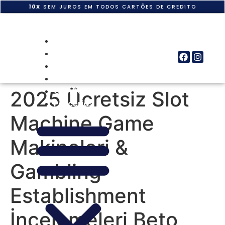
10X
SEM JUROS EM TODOS CARTÕES DE CREDITO
Home
Quem Somos
Produtos
Obras
Clientes
2025 Ücretsiz Slot
Parcerias
Machine Game
Makineleri &
Gambling
Establishment
İncelemeleri Beto