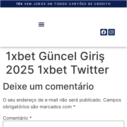
10X
SEM JUROS EM TODOS CARTÕES DE CREDITO
1xbet Güncel Giriş
2025 1xbet Twitter
Deixe um comentário
O seu endereço de e-mail não será publicado.
Campos
obrigatórios são marcados com
*
Comentário
*