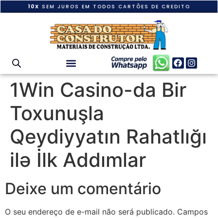
10X
SEM JUROS EM TODOS CARTÕES DE CREDITO
1Win Casino-da Bir
Toxunuşla
Qeydiyyatın Rahatlığı
ilə İlk Addımlar
Deixe um comentário
O seu endereço de e-mail não será publicado.
Campos